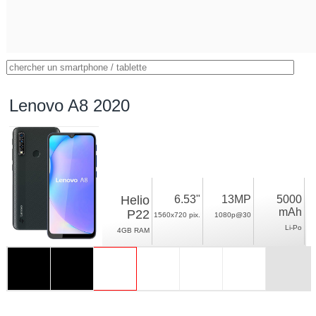
Lenovo A8 2020
Helio
6.53"
13MP
5000
mAh
P22
1560x720 pix.
1080p@30
Li-Po
4GB RAM