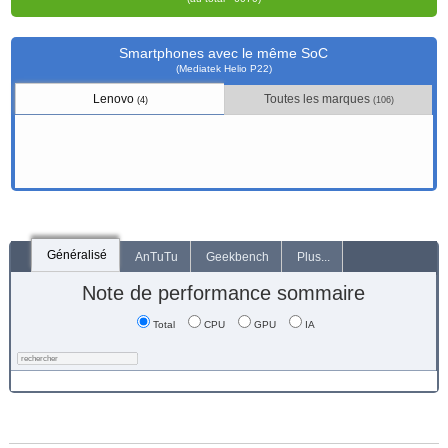
Smartphones avec le même SoC
(Mediatek Helio P22)
Lenovo
Toutes les marques
(4)
(106)
Généralisé
AnTuTu
Geekbench
Plus...
Note de performance sommaire
Total
CPU
GPU
IA