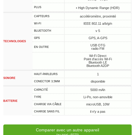
PLUS
• High Dynamic Range (HDR)
accéléromètre, proximité
CAPTEURS
IEEE 802.11 a/b/g/n
WI-FI
v 5
BLUETOOTH
GPS, A-GPS
GPS
TECHNOLOGIES
USB OTG
EN OUTRE
radio FM
Wi-Fi Direct
Point d'accès Wi-Fi
Bluetooth LE
Bluetooth A2DP
1
HAUT-PARLEURS
SONORE
disponible
CONECTOR 3,5MM
5000 mAh
CAPACITÉ
Li-Po, non-amovible
TYPE
BATTERIE
microUSB, 10W
CHARGE VIA CÂBLE
il n'y a pas
CHARGE SANS FIL
Comparer avec un autre appareil
(au total - 6070)