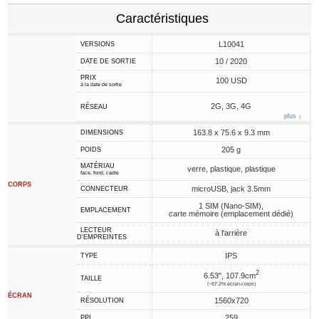
Caractéristiques
L10041
VERSIONS
10 / 2020
DATE DE SORTIE
PRIX
100 USD
à la date de sortie
2G, 3G, 4G
RÉSEAU
plus ↓
163.8 x 75.6 x 9.3 mm
DIMENSIONS
205 g
POIDS
MATÉRIAU
verre, plastique, plastique
face, fond, cadre
CORPS
microUSB, jack 3.5mm
CONNECTEUR
1 SIM (Nano-SIM),
EMPLACEMENT
carte mémoire (emplacement dédié)
LECTEUR
à l'arrière
D'EMPREINTES
IPS
TYPE
2
6.53", 107.9cm
TAILLE
(~87.2% écran-corps)
ÉCRAN
1560x720
RÉSOLUTION
259
PPI