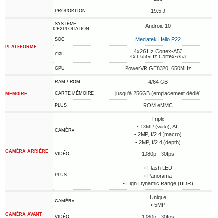
19.5:9
PROPORTION
SYSTÈME
Android 10
D'EXPLOITATION
Mediatek Helio P22
SOC
PLATEFORME
4x2GHz Cortex-A53
CPU
4x1.65GHz Cortex-A53
PowerVR GE8320, 650MHz
GPU
4/64 GB
RAM / ROM
jusqu'à 256GB (emplacement dédié)
CARTE MÉMOIRE
MÉMOIRE
ROM eMMC
PLUS
Triple
• 13MP (wide), AF
CAMÉRA
• 2MP, f/2.4 (macro)
• 2MP, f/2.4 (depth)
CAMÉRA ARRIÈRE
1080p - 30fps
VIDÉO
• Flash LED
PLUS
• Panorama
• High Dynamic Range (HDR)
Unique
CAMÉRA
• 5MP
CAMÉRA AVANT
1080p - 30fps
VIDÉO