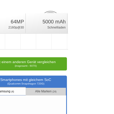
64MP
5000 mAh
12.8
%
2160p@30
Schnellladen
Wertung
t einem anderen Gerät vergleichen
(insgesamt - 6070)
Smartphones mit gleichem SoC
(Qualcomm Snapdragon 720G)
amsung
Alle Marken
(4)
(24)