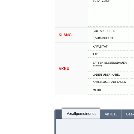
ZUSÄTZLICH
LAUTSPRECHER
KLANG
3,5MM-BUCHSE
KAPAZITÄT
TYP
BATTERIELEBENSDAUER
(stunden)
AKKU
LADEN ÜBER KABEL
KABELLOSES AUFLADEN
MEHR
Verallgemeinertes
AnTuTu
Gee