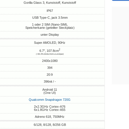
Gorilla Glass 3, Kunststoff, Kunststoff
IP67
USB Type-C, jack 3.5mm
1 oder 2 SIM (Nano-SIM),
Speicherkarte (geteilter Steckplatz)
unter Display
Super AMOLED, 90Hz
2
6.7", 107.8cm
(~84.4% bildschirm-zu-körper)
2400x1080
394
20:9
396nit / -
Android 11
(One UI)
Qualcomm Snapdragon 720G
2x2.3GHz Cortex-A76
6x1.8GHz Cortex-A55
Adreno 618, 750MHz
6/128, 8/128, 8/256 GB