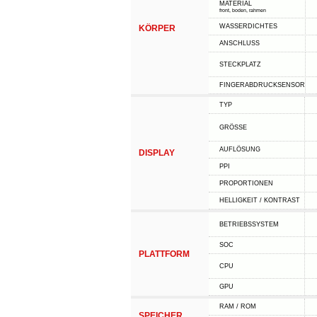
MATERIAL
front, boden, rahmen
WASSERDICHTES
KÖRPER
ANSCHLUSS
STECKPLATZ
FINGERABDRUCKSENSOR
TYP
GRÖSSE
AUFLÖSUNG
DISPLAY
PPI
PROPORTIONEN
HELLIGKEIT / KONTRAST
BETRIEBSSYSTEM
SOC
PLATTFORM
CPU
GPU
RAM / ROM
SPEICHER