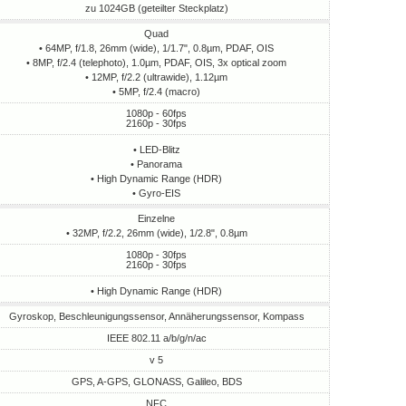
zu 1024GB (geteilter Steckplatz)
Quad
• 64MP, f/1.8, 26mm (wide), 1/1.7", 0.8µm, PDAF, OIS
• 8MP, f/2.4 (telephoto), 1.0µm, PDAF, OIS, 3x optical zoom
• 12MP, f/2.2 (ultrawide), 1.12µm
• 5MP, f/2.4 (macro)
1080p - 60fps
2160p - 30fps
• LED-Blitz
• Panorama
• High Dynamic Range (HDR)
• Gyro-EIS
Einzelne
• 32MP, f/2.2, 26mm (wide), 1/2.8", 0.8µm
1080p - 30fps
2160p - 30fps
• High Dynamic Range (HDR)
Gyroskop, Beschleunigungssensor, Annäherungssensor, Kompass
IEEE 802.11 a/b/g/n/ac
v 5
GPS, A-GPS, GLONASS, Galileo, BDS
NFC