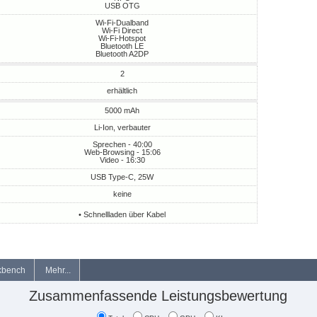
USB OTG
Wi-Fi-Dualband
Wi-Fi Direct
Wi-Fi-Hotspot
Bluetooth LE
Bluetooth A2DP
2
erhältlich
5000 mAh
Li-Ion, verbauter
Sprechen - 40:00
Web-Browsing - 15:06
Video - 16:30
USB Type-C, 25W
keine
• Schnellladen über Kabel
kbench
Mehr...
Zusammenfassende Leistungsbewertung