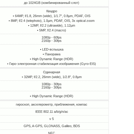
до 1024GB (комбинированный слот)
Квадро
• 64MP, f/1.8, 26mm (wide), 1/1.7", 0.8µm, PDAF, OIS
• 8MP, f/2.4 (telephoto), 1.0µm, PDAF, OIS, 3x optical zoom
• 12MP, f/2.2 (ultrawide), 1.12µm
• 5MP, f/2.4 (macro)
1080p - 60fps
2160p - 30fps
• LED-вспышка
• Панорама
• High Dynamic Range (HDR)
• Гиро-электронная стабилизация изображения (Gyro-EIS)
Одинарная
• 32MP, f/2.2, 26mm (wide), 1/2.8", 0.8µm
1080p - 30fps
2160p - 30fps
• High Dynamic Range (HDR)
гироскоп, акселерометр, приближения, компас
IEEE 802.11 a/b/g/n/ac
v 5
GPS, A-GPS, GLONASS, Galileo, BDS
NFC