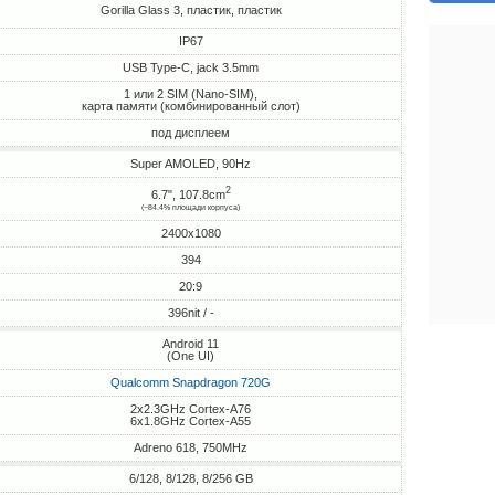
Gorilla Glass 3, пластик, пластик
IP67
USB Type-C, jack 3.5mm
1 или 2 SIM (Nano-SIM),
карта памяти (комбинированный слот)
под дисплеем
Super AMOLED, 90Hz
2
6.7", 107.8cm
(~84.4% площади корпуса)
2400x1080
394
20:9
396nit / -
Android 11
(One UI)
Qualcomm Snapdragon 720G
2x2.3GHz Cortex-A76
6x1.8GHz Cortex-A55
Adreno 618, 750MHz
6/128, 8/128, 8/256 GB