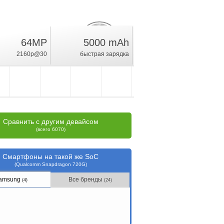
64MP
5000 mAh
12.8
%
2160p@30
быстрая зарядка
рейтинг
Сравнить с другим девайсом
(всего 6070)
Смартфоны на такой же SoC
(Qualcomm Snapdragon 720G)
amsung
Все бренды
(4)
(24)