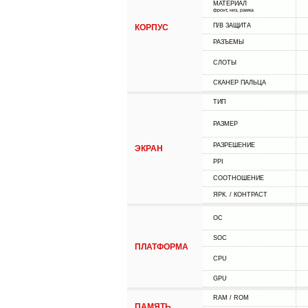
МАТЕРИАЛ
фронт, низ, рамка
П/В ЗАЩИТА
КОРПУС
РАЗЪЕМЫ
СЛОТЫ
СКАНЕР ПАЛЬЦА
ТИП
РАЗМЕР
РАЗРЕШЕНИЕ
ЭКРАН
PPI
СООТНОШЕНИЕ
ЯРК. / КОНТРАСТ
ОС
SOC
ПЛАТФОРМА
CPU
GPU
RAM / ROM
ПАМЯТЬ