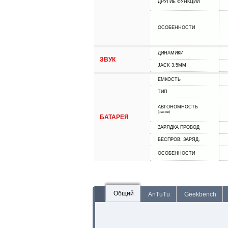
ДРУГИЕ ФУНКЦИИ
ОСОБЕННОСТИ
ДИНАМИКИ
ЗВУК
JACK 3.5MM
ЕМКОСТЬ
ТИП
АВТОНОМНОСТЬ
(часов)
БАТАРЕЯ
ЗАРЯДКА ПРОВОД
БЕСПРОВ. ЗАРЯД.
ОСОБЕННОСТИ
Общий
AnTuTu
Geekbench