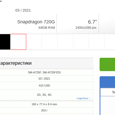
03 / 2021
203г, толщина 8.4mm
6.7"
Snapdragon 720G
Android 11, One UI
6/8GB RAM
2400x1080 pix.
128/256GB ROM
арактеристики
SM-A725F, SM-A725F/DS
03 / 2021
410 USD
S
2G, 3G, 4G
подробнее ↓
165 x 77.4 x 8.4 mm
203 г