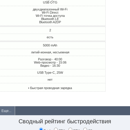
USB OTG
двухдиапазонный Wi-Fi
Wi-Fi Direct
Wi-Fi точка доступа
Bluetooth LE
Bluetooth A2DP
2
есть
5000 mAh
литий-ионная, несъемная
Разговор - 40:00
Web-просмотр - 15:06
Видео - 16:30
USB Type-C, 25W
нет
• Быстрая проводная зарядка
Еще...
Сводный рейтинг быстродействия