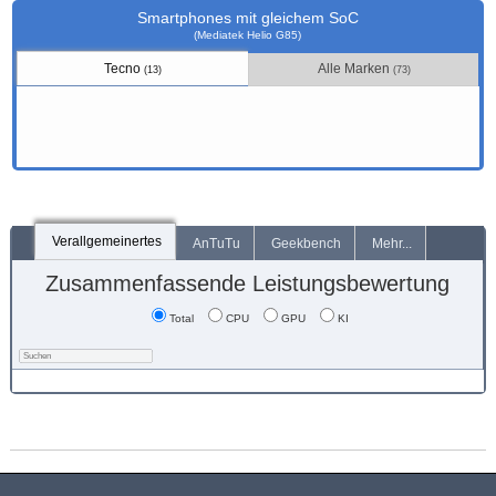
Smartphones mit gleichem SoC
(Mediatek Helio G85)
Tecno
Alle Marken
(13)
(73)
Verallgemeinertes
AnTuTu
Geekbench
Mehr...
Zusammenfassende Leistungsbewertung
Total
CPU
GPU
KI