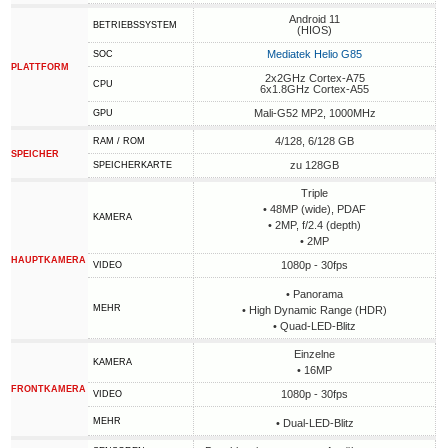
Android 11
BETRIEBSSYSTEM
(HIOS)
Mediatek Helio G85
SOC
PLATTFORM
2x2GHz Cortex-A75
CPU
6x1.8GHz Cortex-A55
Mali-G52 MP2, 1000MHz
GPU
4/128, 6/128 GB
RAM / ROM
SPEICHER
zu 128GB
SPEICHERKARTE
Triple
• 48MP (wide), PDAF
KAMERA
• 2MP, f/2.4 (depth)
• 2MP
HAUPTKAMERA
1080p - 30fps
VIDEO
• Panorama
MEHR
• High Dynamic Range (HDR)
• Quad-LED-Blitz
Einzelne
KAMERA
• 16MP
FRONTKAMERA
1080p - 30fps
VIDEO
MEHR
• Dual-LED-Blitz