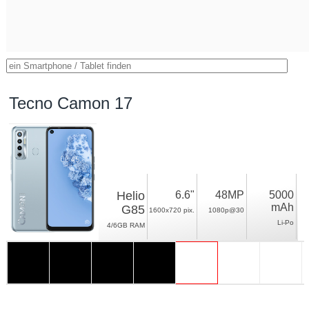
Tecno Camon 17
Helio
6.6"
48MP
5000
mAh
G85
1600x720 pix.
1080p@30
Li-Po
4/6GB RAM