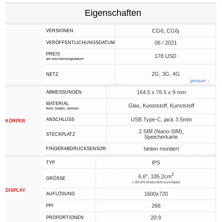
Eigenschaften
CG6, CG6j
VERSIONEN
06 / 2021
VERÖFFENTLICHUNGSDATUM
PREIS
178 USD
am erscheinungsdatum
2G, 3G, 4G
NETZ
genauer ↓
164.5 x 76.5 x 9 mm
ABMESSUNGEN
MATERIAL
Glas, Kunststoff, Kunststoff
front, boden, rahmen
USB Type-C, jack 3.5mm
ANSCHLUSS
KÖRPER
2 SIM (Nano-SIM),
STECKPLATZ
Speicherkarte
hinten montiert
FINGERABDRUCKSENSOR
IPS
TYP
2
6.6", 105.2cm
GRÖSSE
(~83.6% bildschirm-zu-körper)
DISPLAY
1600x720
AUFLÖSUNG
266
PPI
20:9
PROPORTIONEN