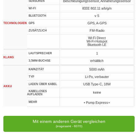
Beschleunigungssensor, Annäherungssensor
SENSOREN
IEEE 802.11 a/b/g/n
WI-FI
v 5
BLUETOOTH
GPS, A-GPS
TECHNOLOGIEN
GPS
FM-Radio
ZUSÄTZLICH
Wi-Fi Direct
Wi-Fi-Hotspot
Bluetooth LE
1
LAUTSPRECHER
KLANG
erhältlich
3,5MM-BUCHSE
5000 mAh
KAPAZITÄT
Li-Po, verbauter
TYP
USB Type-C, 18W
LADEN ÜBER KABEL
AKKU
KABELLOSES
keine
AUFLADEN
MEHR
• Pump Express+
Mit einem anderen Gerät vergleichen
(insgesamt - 6070)