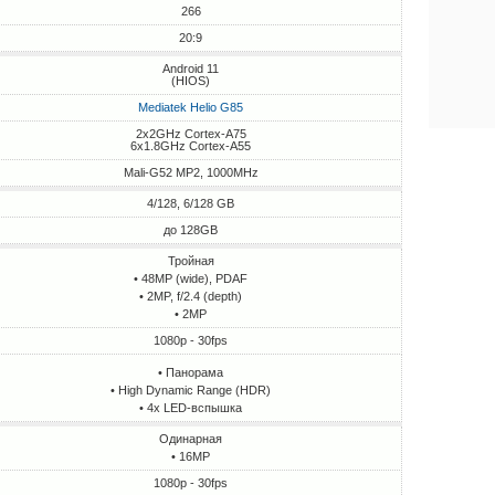
266
20:9
Android 11
(HIOS)
Mediatek Helio G85
2x2GHz Cortex-A75
6x1.8GHz Cortex-A55
Mali-G52 MP2, 1000MHz
4/128, 6/128 GB
до 128GB
Тройная
• 48MP (wide), PDAF
• 2MP, f/2.4 (depth)
• 2MP
1080p - 30fps
• Панорама
• High Dynamic Range (HDR)
• 4х LED-вспышка
Одинарная
• 16MP
1080p - 30fps