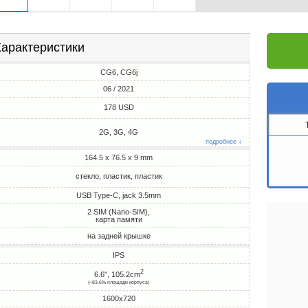
арактеристики
CG6, CG6j
06 / 2021
178 USD
2G, 3G, 4G
подробнее ↓
164.5 x 76.5 x 9 mm
стекло, пластик, пластик
USB Type-C, jack 3.5mm
2 SIM (Nano-SIM),
карта памяти
на задней крышке
IPS
2
6.6", 105.2cm
(~83.6% площади корпуса)
1600x720