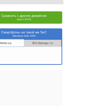
Сравнить с другим девайсом
(всего 6070)
Смартфоны на такой же SoC
(Mediatek Helio G85)
Tecno
Все бренды
(13)
(73)