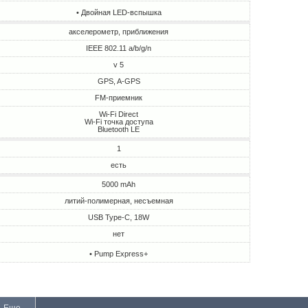
• Двойная LED-вспышка
акселерометр, приближения
IEEE 802.11 a/b/g/n
v 5
GPS, A-GPS
FM-приемник
Wi-Fi Direct
Wi-Fi точка доступа
Bluetooth LE
1
есть
5000 mAh
литий-полимерная, несъемная
USB Type-C, 18W
нет
• Pump Express+