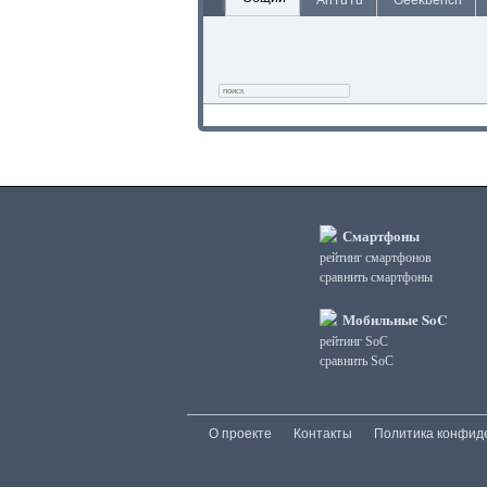
AnTuTu
Geekbench
Смартфоны
рейтинг смартфонов
сравнить смартфоны
Мобильные SoC
рейтинг SoC
сравнить SoC
О проекте
Контакты
Политика конфид