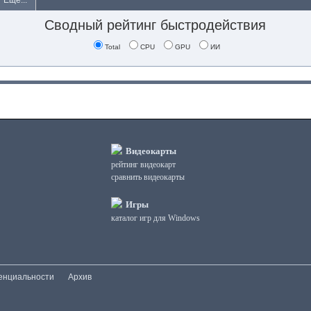
Еще...
Сводный рейтинг быстродействия
Total
CPU
GPU
ИИ
Видеокарты
рейтинг видеокарт
сравнить видеокарты
Игры
каталог игр для Windows
енциальности
Архив