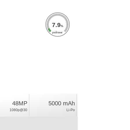
7.9
%
рейтинг
48MP
5000 mAh
1080p@30
Li-Po