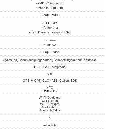
• 2MP, f/2.4 (macro)
• 2MP, f/2.4 (depth)
1080p - 30fps
• LED-Blitz
• Panorama
• High Dynamic Range (HDR)
Einzelne
• 20MP, f/2.2
1080p - 30fps
Gyroskop, Beschleunigungssensor, Annäherungssensor, Kompass
IEEE 802.11 a/b/g/n/ac
v 5
GPS, A-GPS, GLONASS, Galileo, BDS
NFC
USB OTG
Wi-Fi-Dualband
Wi-Fi Direct
Wi-Fi-Hotspot
Bluetooth LE
Bluetooth A2DP
1
erhältlich