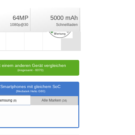
64MP
5000 mAh
7.6
1080p@30
Schnellladen
%
Wertung
t einem anderen Gerät vergleichen
(insgesamt - 6070)
Smartphones mit gleichem SoC
(Mediatek Helio G80)
amsung
Alle Marken
(8)
(34)