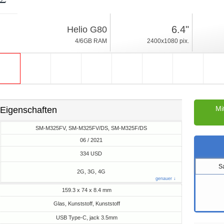
06 / 2021
6.4"
Helio G80
Android 11, One UI
4/6GB RAM
2400x1080 pix.
64/128GB ROM
Mi
Eigenschaften
SM-M325FV, SM-M325FV/DS, SM-M325F/DS
06 / 2021
M
334 USD
S
2G, 3G, 4G
genauer ↓
159.3 x 74 x 8.4 mm
Glas, Kunststoff, Kunststoff
USB Type-C, jack 3.5mm