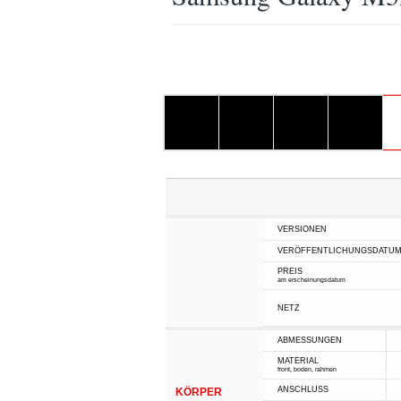
VERSIONEN
VERÖFFENTLICHUNGSDATU
PREIS
am erscheinungsdatum
NETZ
ABMESSUNGEN
MATERIAL
front, boden, rahmen
ANSCHLUSS
KÖRPER