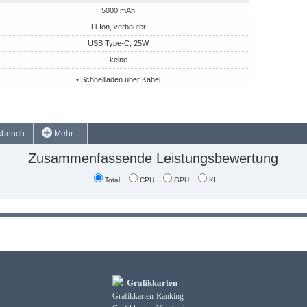
5000 mAh
Li-Ion, verbauter
USB Type-C, 25W
keine
• Schnellladen über Kabel
kbench
Mehr...
Zusammenfassende Leistungsbewertung
Total
CPU
GPU
KI
Grafikkarten
Grafikkarten-Ranking