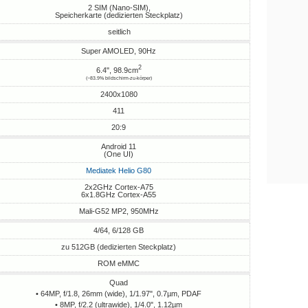
2 SIM (Nano-SIM),
Speicherkarte (dedizierten Steckplatz)
seitlich
Super AMOLED, 90Hz
2
6.4", 98.9cm
(~83.9% bildschirm-zu-körper)
2400x1080
411
20:9
Android 11
(One UI)
Mediatek Helio G80
2x2GHz Cortex-A75
6x1.8GHz Cortex-A55
Mali-G52 MP2, 950MHz
4/64, 6/128 GB
zu 512GB (dedizierten Steckplatz)
ROM eMMC
Quad
• 64MP, f/1.8, 26mm (wide), 1/1.97", 0.7µm, PDAF
• 8MP, f/2.2 (ultrawide), 1/4.0", 1.12µm