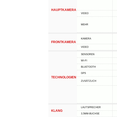
HAUPTKAMERA
VIDEO
MEHR
KAMERA
FRONTKAMERA
VIDEO
SENSOREN
WI-FI
BLUETOOTH
GPS
TECHNOLOGIEN
ZUSÄTZLICH
LAUTSPRECHER
KLANG
3,5MM-BUCHSE