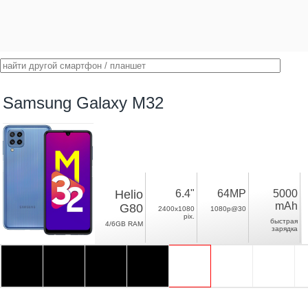
Samsung Galaxy M32
Helio
6.4"
64MP
5000
mAh
G80
2400x1080
1080p@30
pix.
быстрая
4/6GB RAM
зарядка