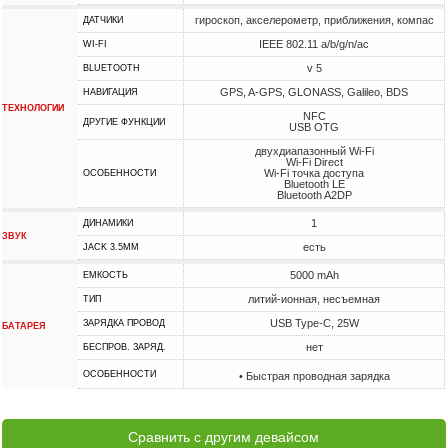
гироскоп, акселерометр, приближения, компас
ДАТЧИКИ
IEEE 802.11 a/b/g/n/ac
WI-FI
v 5
BLUETOOTH
GPS, A-GPS, GLONASS, Galileo, BDS
НАВИГАЦИЯ
ТЕХНОЛОГИИ
NFC
ДРУГИЕ ФУНКЦИИ
USB OTG
двухдиапазонный Wi-Fi
Wi-Fi Direct
Wi-Fi точка доступа
ОСОБЕННОСТИ
Bluetooth LE
Bluetooth A2DP
1
ДИНАМИКИ
ЗВУК
есть
JACK 3.5MM
5000 mAh
ЕМКОСТЬ
литий-ионная, несъемная
ТИП
USB Type-C, 25W
ЗАРЯДКА ПРОВОД
БАТАРЕЯ
нет
БЕСПРОВ. ЗАРЯД.
ОСОБЕННОСТИ
• Быстрая проводная зарядка
Сравнить с другим девайсом