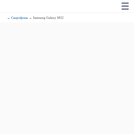
☰
→
Смартфоны
→ Samsung Galaxy M32