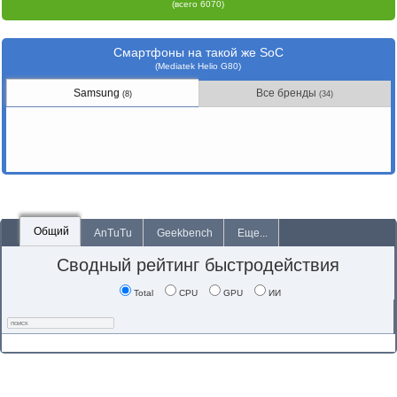
(всего 6070)
Смартфоны на такой же SoC
(Mediatek Helio G80)
Samsung
Все бренды
(8)
(34)
Общий
AnTuTu
Geekbench
Еще...
Сводный рейтинг быстродействия
Total
CPU
GPU
ИИ