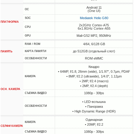
Android 11
ОС
(One UI)
Mediatek Helio G80
SOC
ПЛАТФОРМА
2x2GHz Cortex-A75
CPU
6x1.8GHz Cortex-A55
Mali-G52 MP2, 950MHz
GPU
4/64, 6/128 GB
RAM / ROM
до 512GB (отдельный слот)
КАРТА ПАМЯТИ
ПАМЯТЬ
ROM eMMC
ОСОБЕННОСТИ
Квадро
• 64MP, f/1.8, 26mm (wide), 1/1.97", 0.7µm, PDAF
• 8MP, f/2.2 (ultrawide), 1/4.0", 1.12µm
КАМЕРА
• 2MP, f/2.4 (macro)
• 2MP, f/2.4 (depth)
ОСН. КАМЕРА
1080p - 30fps
СЪЕМКА ВИДЕО
• LED-вспышка
ОСОБЕННОСТИ
• Панорама
• High Dynamic Range (HDR)
Одинарная
КАМЕРА
• 20MP, f/2.2
СЕЛФИ КАМЕРА
1080p - 30fps
СЪЕМКА ВИДЕО