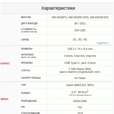
Характеристики
SM-M325FV, SM-M325FV/DS, SM-M325F/DS
ВЕРСИИ
06 / 2021
ДАТА ВЫХОДА
СТОИМОСТЬ
334 USD
на момент выхода
2G, 3G, 4G
СВЯЗЬ
подробнее ↓
159.3 x 74 x 8.4 mm
РАЗМЕРЫ
МАТЕРИАЛ
стекло, пластик, пластик
фронт, низ, рамка
USB Type-C, jack 3.5mm
РАЗЪЕМЫ
КОРПУС
2 SIM (Nano-SIM),
СЛОТЫ
карта памяти (отдельный слот)
на торце
СКАНЕР ПАЛЬЦА
Super AMOLED, 90Hz
ТИП
2
6.4", 98.9cm
РАЗМЕР
(~83.9% площади корпуса)
ЭКРАН
2400x1080
РАЗРЕШЕНИЕ
411
PPI
20:9
СООТНОШЕНИЕ