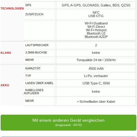
GPS, A-GPS, GLONASS, Galileo, BDS, QZSS
GPS
TECHNOLOGIEN
NFC
ZUSÄTZLICH
USB OTG
Wi-Fi-Dualband
Wi-Fi Direct
Wi-Fi-Hotspot
Bluetooth LE
Bluetooth A2DP
2
LAUTSPRECHER
keine
3,5MM-BUCHSE
KLANG
Tonqualität 24-bit / 192kHz
MEHR
4500 mAh
KAPAZITÄT
Li-Po, verbauter
TYP
USB Type-C, 65W
LADEN ÜBER KABEL
AKKU
KABELLOSES
keine
AUFLADEN
MEHR
• Schnellladen über Kabel
Mit einem anderen Gerät vergleichen
(insgesamt - 6070)