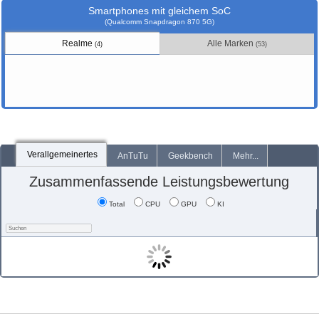
Smartphones mit gleichem SoC
(Qualcomm Snapdragon 870 5G)
Realme
Alle Marken
(4)
(53)
Verallgemeinertes
AnTuTu
Geekbench
Mehr...
Zusammenfassende Leistungsbewertung
Total
CPU
GPU
KI