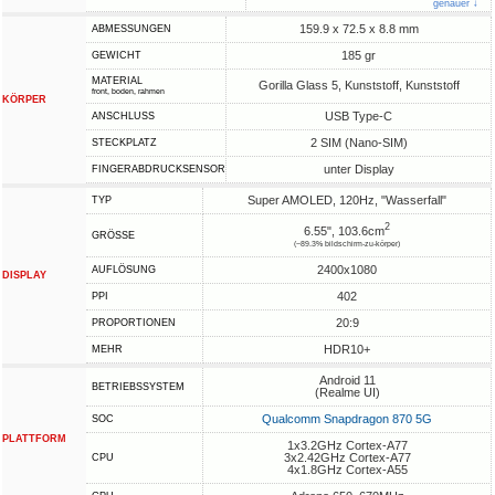
genauer ↓
159.9 x 72.5 x 8.8 mm
ABMESSUNGEN
185 gr
GEWICHT
MATERIAL
Gorilla Glass 5, Kunststoff, Kunststoff
front, boden, rahmen
KÖRPER
USB Type-C
ANSCHLUSS
2 SIM (Nano-SIM)
STECKPLATZ
unter Display
FINGERABDRUCKSENSOR
Super AMOLED, 120Hz, "Wasserfall"
TYP
2
6.55", 103.6cm
GRÖSSE
(~89.3% bildschirm-zu-körper)
2400x1080
AUFLÖSUNG
DISPLAY
402
PPI
20:9
PROPORTIONEN
HDR10+
MEHR
Android 11
BETRIEBSSYSTEM
(Realme UI)
Qualcomm Snapdragon 870 5G
SOC
PLATTFORM
1x3.2GHz Cortex-A77
3x2.42GHz Cortex-A77
CPU
4x1.8GHz Cortex-A55