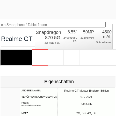
Snapdragon
6.55"
50MP
4500
mAh
870 5G
Realme GT Explorer Master
2400x1080
2160p@60
pix.
Schnellladen
8/12GB RAM
Eigenschaften
Realme GT Master Explorer Edition
ANDERE NAMEN
07 / 2021
VERÖFFENTLICHUNGSDATUM
PREIS
538 USD
am erscheinungsdatum
2G, 3G, 4G, 5G
NETZ