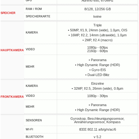
Adreno 650, 670MHz
GPU
8/128, 12/256 GB
RAM / ROM
SPEICHER
keine
SPEICHERKARTE
Triple
• 50MP, f/1.9, 24mm (wide), 1.0µm, OIS
KAMERA
• 16MP, f/2.2, 14mm (ultrawide), 1.0µm
• 2MP, f/2.4 (macro)
1080p - 60fps
VIDEO
HAUPTKAMERA
2160p - 60fps
• Panorama
• High Dynamic Range (HDR)
MEHR
• Gyro-EIS
• Dual-LED-Blitz
Einzelne
KAMERA
• 32MP, f/2.5, 26mm (wide), 0.8µm
1080p - 30fps
VIDEO
FRONTKAMERA
• Panorama
MEHR
• High Dynamic Range (HDR)
Gyroskop, Beschleunigungssensor,
SENSOREN
Annäherungssensor, Kompass
IEEE 802.11 a/b/g/n/ac/6
WI-FI
v 5.2
BLUETOOTH