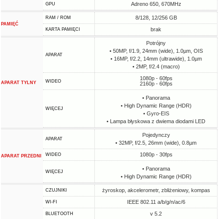
Adreno 650, 670MHz
GPU
8/128, 12/256 GB
RAM / ROM
PAMIĘĆ
brak
KARTA PAMIĘCI
Potrójny
• 50MP, f/1.9, 24mm (wide), 1.0µm, OIS
APARAT
• 16MP, f/2.2, 14mm (ultrawide), 1.0µm
• 2MP, f/2.4 (macro)
1080p - 60fps
WIDEO
APARAT TYLNY
2160p - 60fps
• Panorama
• High Dynamic Range (HDR)
WIĘCEJ
• Gyro-EIS
• Lampa błyskowa z dwiema diodami LED
Pojedynczy
APARAT
• 32MP, f/2.5, 26mm (wide), 0.8µm
1080p - 30fps
WIDEO
APARAT PRZEDNI
• Panorama
WIĘCEJ
• High Dynamic Range (HDR)
żyroskop, akcelerometr, zbliżeniowy, kompas
CZUJNIKI
IEEE 802.11 a/b/g/n/ac/6
WI-FI
v 5.2
BLUETOOTH