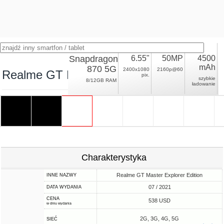
Snapdragon
6.55"
50MP
4500
mAh
870 5G
2400x1080
2160p@60
Realme GT Explorer Master
pix.
szybkie
8/12GB RAM
ładowanie
Charakterystyka
Realme GT Master Explorer Edition
INNE NAZWY
07 / 2021
DATA WYDANIA
CENA
538 USD
w dniu wydania
2G, 3G, 4G, 5G
SIEĆ