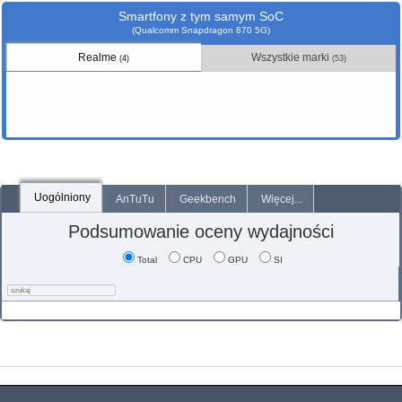
Smartfony z tym samym SoC
(Qualcomm Snapdragon 870 5G)
Realme
Wszystkie marki
(4)
(53)
Uogólniony
AnTuTu
Geekbench
Więcej...
Podsumowanie oceny wydajności
Total
CPU
GPU
SI