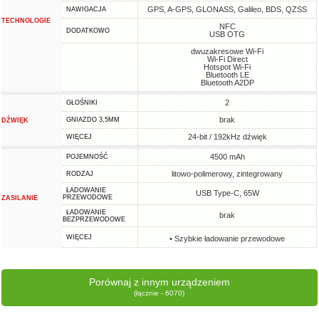
GPS, A-GPS, GLONASS, Galileo, BDS, QZSS
NAWIGACJA
TECHNOLOGIE
NFC
DODATKOWO
USB OTG
dwuzakresowe Wi-Fi
Wi-Fi Direct
Hotspot Wi-Fi
Bluetooth LE
Bluetooth A2DP
2
GŁOŚNIKI
brak
GNIAZDO 3,5MM
DŹWIĘK
24-bit / 192kHz dźwięk
WIĘCEJ
4500 mAh
POJEMNOŚĆ
litowo-polimerowy, zintegrowany
RODZAJ
ŁADOWANIE
USB Type-C, 65W
PRZEWODOWE
ZASILANIE
ŁADOWANIE
brak
BEZPRZEWODOWE
WIĘCEJ
• Szybkie ładowanie przewodowe
Porównaj z innym urządzeniem
(łącznie - 6070)