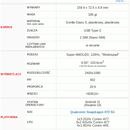
więcej ↓
159.9 x 72.5 x 8.8 mm
WYMIARY
185 gr
WAGA
MATERIAŁ
Gorilla Glass 5, plastikowy, plastikowy
front, spód, ramka
KORPUS
USB Type-C
ZŁĄCZA
2 SIM (Nano-SIM)
GNIAZDO
CZYTNIK LINII
w ekranie
PAPILARNYCH
Super AMOLED, 120Hz, "Wodospad"
RODZAJ
2
6.55", 103.6cm
ROZMIAR
(~89.3% ekranu do obudowy)
2400x1080
ROZDZIELCZOŚĆ
WYŚWIETLACZ
402
PPI
20:9
PROPORCJI
HDR10+
WIĘCEJ
Android 11
SYSTEM
(Realme UI)
OPERACYJNY
Qualcomm Snapdragon 870 5G
SOC
PLATFORMA
1x3.2GHz Cortex-A77
3x2.42GHz Cortex-A77
CPU
4x1.8GHz Cortex-A55