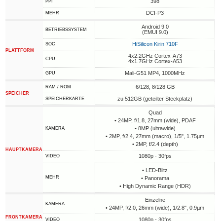
398
PPI
DCI-P3
MEHR
Android 9.0
BETRIEBSSYSTEM
(EMUI 9.0)
HiSilicon Kirin 710F
SOC
PLATTFORM
4x2.2GHz Cortex-A73
CPU
4x1.7GHz Cortex-A53
Mali-G51 MP4, 1000MHz
GPU
6/128, 8/128 GB
RAM / ROM
SPEICHER
zu 512GB (geteilter Steckplatz)
SPEICHERKARTE
Quad
• 24MP, f/1.8, 27mm (wide), PDAF
• 8MP (ultrawide)
KAMERA
• 2MP, f/2.4, 27mm (macro), 1/5", 1.75µm
• 2MP, f/2.4 (depth)
HAUPTKAMERA
1080p - 30fps
VIDEO
• LED-Blitz
MEHR
• Panorama
• High Dynamic Range (HDR)
Einzelne
KAMERA
• 24MP, f/2.0, 26mm (wide), 1/2.8", 0.9µm
FRONTKAMERA
1080p - 30fps
VIDEO