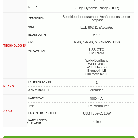
MEHR
• High Dynamic Range (HDR)
Beschleunigungssensor, Annäherungssensor,
SENSOREN
Kompass
IEEE 802.11 a/b/g/n/ac
WI-FI
v 4.2
BLUETOOTH
GPS, A-GPS, GLONASS, BDS
GPS
TECHNOLOGIEN
USB OTG
ZUSÄTZLICH
FM-Radio
Wi-Fi-Dualband
Wi-Fi Direct
Wi-Fi-Hotspot
Bluetooth LE
Bluetooth A2DP
1
LAUTSPRECHER
KLANG
erhältlich
3,5MM-BUCHSE
4000 mAh
KAPAZITÄT
Li-Po, verbauter
TYP
AKKU
USB Type-C, 10W
LADEN ÜBER KABEL
KABELLOSES
keine
AUFLADEN