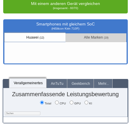
Mit einem anderen Gerät vergleichen
(insgesamt - 6070)
Smartphones mit gleichem SoC
(HiSilicon Kirin 710F)
Huawei
Alle Marken
(12)
(19)
Verallgemeinertes
AnTuTu
Geekbench
Mehr...
Zusammenfassende Leistungsbewertung
Total
CPU
GPU
KI