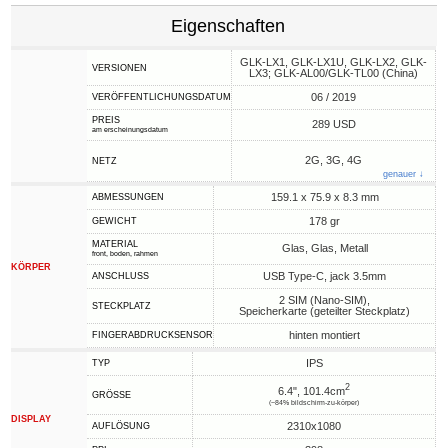
Eigenschaften
GLK-LX1, GLK-LX1U, GLK-LX2, GLK-
VERSIONEN
LX3; GLK-AL00/GLK-TL00 (China)
06 / 2019
VERÖFFENTLICHUNGSDATUM
PREIS
289 USD
am erscheinungsdatum
2G, 3G, 4G
NETZ
genauer ↓
159.1 x 75.9 x 8.3 mm
ABMESSUNGEN
178 gr
GEWICHT
MATERIAL
Glas, Glas, Metall
front, boden, rahmen
KÖRPER
USB Type-C, jack 3.5mm
ANSCHLUSS
2 SIM (Nano-SIM),
STECKPLATZ
Speicherkarte (geteilter Steckplatz)
hinten montiert
FINGERABDRUCKSENSOR
IPS
TYP
2
6.4", 101.4cm
GRÖSSE
(~84% bildschirm-zu-körper)
DISPLAY
2310x1080
AUFLÖSUNG