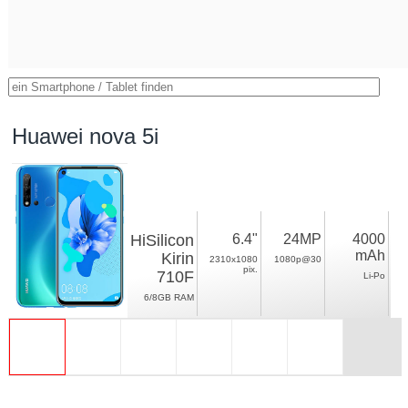
Huawei nova 5i
HiSilicon
6.4"
24MP
4000
mAh
Kirin
2310x1080
1080p@30
pix.
710F
Li-Po
6/8GB RAM