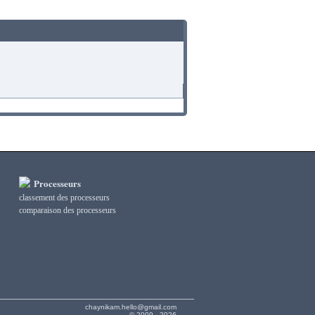
Processeurs
classement des processeurs
сomparaison des processeurs
chaynikam.hello@gmail.com
© 2009 - 2026