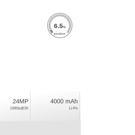
6.5
%
position
24MP
4000 mAh
1080p@30
Li-Po