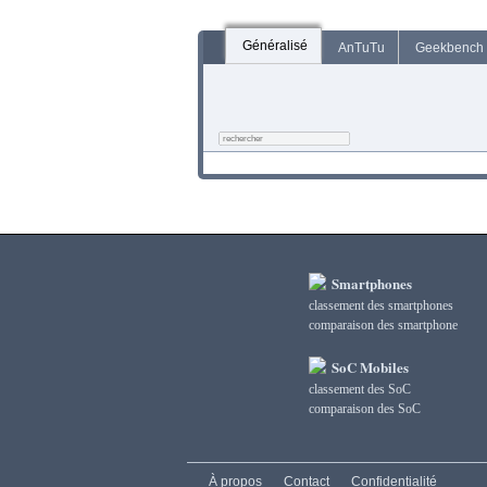
Généralisé
AnTuTu
Geekbench
Smartphones
classement des smartphones
сomparaison des smartphone
SoC Mobiles
classement des SoC
сomparaison des SoC
À propos
Contact
Confidentialité