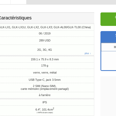
aractéristiques
GLK-LX1, GLK-LX1U, GLK-LX2, GLK-LX3; GLK-AL00/GLK-TL00 (China)
06 / 2019
289 USD
H
2G, 3G, 4G
plus ↓
159.1 x 75.9 x 8.3 mm
178 g
verre, verre, métal
USB Type-C, jack 3.5mm
2 SIM (Nano-SIM),
carte mémoire (emplacement partagé)
à l'arrière
IPS
2
6.4", 101.4cm
(~84% écran-corps)