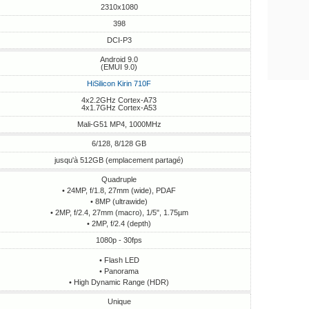
2310x1080
398
DCI-P3
Android 9.0
(EMUI 9.0)
HiSilicon Kirin 710F
4x2.2GHz Cortex-A73
4x1.7GHz Cortex-A53
Mali-G51 MP4, 1000MHz
6/128, 8/128 GB
jusqu'à 512GB (emplacement partagé)
Quadruple
• 24MP, f/1.8, 27mm (wide), PDAF
• 8MP (ultrawide)
• 2MP, f/2.4, 27mm (macro), 1/5", 1.75µm
• 2MP, f/2.4 (depth)
1080p - 30fps
• Flash LED
• Panorama
• High Dynamic Range (HDR)
Unique