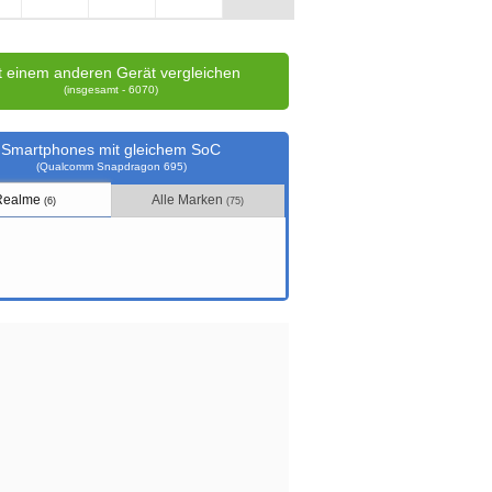
t einem anderen Gerät vergleichen
(insgesamt - 6070)
Smartphones mit gleichem SoC
(Qualcomm Snapdragon 695)
Realme
Alle Marken
(6)
(75)