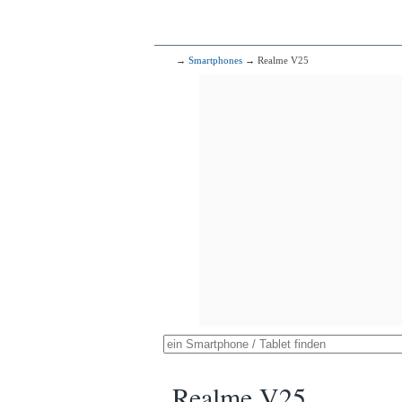
→
Smartphones
→ Realme V25
Realme V25