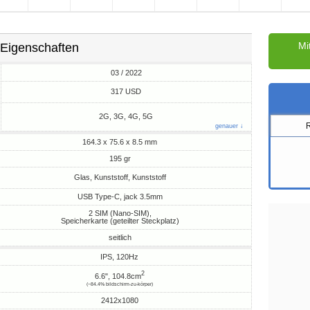
Mi
Eigenschaften
03 / 2022
M
317 USD
2G, 3G, 4G, 5G
genauer ↓
164.3 x 75.6 x 8.5 mm
195 gr
Glas, Kunststoff, Kunststoff
USB Type-C, jack 3.5mm
2 SIM (Nano-SIM),
Speicherkarte (geteilter Steckplatz)
seitlich
IPS, 120Hz
2
6.6", 104.8cm
(~84.4% bildschirm-zu-körper)
2412x1080