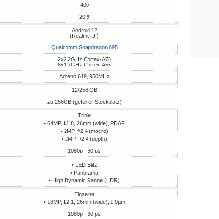
400
20:9
Android 12
(Realme UI)
Qualcomm Snapdragon 695
2x2.2GHz Cortex-A78
6x1.7GHz Cortex-A55
Adreno 619, 950MHz
12/256 GB
zu 256GB (geteilter Steckplatz)
Triple
• 64MP, f/1.8, 26mm (wide), PDAF
• 2MP, f/2.4 (macro)
• 2MP, f/2.4 (depth)
1080p - 30fps
• LED-Blitz
• Panorama
• High Dynamic Range (HDR)
Einzelne
• 16MP, f/2.1, 26mm (wide), 1.0µm
1080p - 30fps