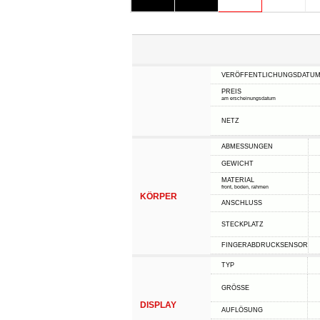
VERÖFFENTLICHUNGSDATU
PREIS
am erscheinungsdatum
NETZ
ABMESSUNGEN
GEWICHT
MATERIAL
front, boden, rahmen
KÖRPER
ANSCHLUSS
STECKPLATZ
FINGERABDRUCKSENSOR
TYP
GRÖSSE
DISPLAY
AUFLÖSUNG