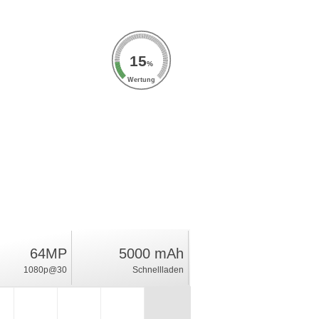
15
%
Wertung
64MP
5000 mAh
1080p@30
Schnellladen