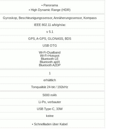
• Panorama
• High Dynamic Range (HDR)
Gyroskop, Beschleunigungssensor, Annäherungssensor, Kompass
IEEE 802.11 a/b/g/n/ac
v 5.1
GPS, A-GPS, GLONASS, BDS
USB OTG
Wi-Fi-Dualband
Wi-Fi-Hotspot
Bluetooth LE
Bluetooth aptX
Bluetooth A2DP
1
erhältlich
Tonqualität 24-bit / 192kHz
5000 mAh
Li-Po, verbauter
USB Type-C, 33W
keine
• Schnellladen über Kabel