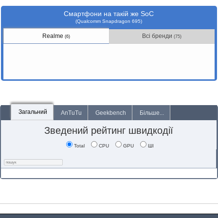
Смартфони на такій же SoC
(Qualcomm Snapdragon 695)
Realme
Всі бренди
(6)
(75)
Загальний
AnTuTu
Geekbench
Більше...
Зведений рейтинг швидкодії
Total
CPU
GPU
ШІ