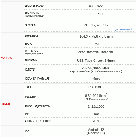
03 / 2022
ДАТА ВИХОДУ
ВАРТІСТЬ
317 USD
на момент виходу
2G, 3G, 4G, 5G
ЗВ'ЯЗОК
детальніше ↓
164.3 x 75.6 x 8.5 mm
РОЗМІРИ
195 г
ВАГА
МАТЕРІАЛ
скло, пластик, пластик
фронт, низ, рамка
КОРПУС
USB Type-C, jack 3.5mm
РОЗ'ЄМИ
2 SIM (Nano-SIM),
СЛОТИ
карта пам'яті (комбінований слот)
збоку
СКАНЕР ПАЛЬЦЯ
IPS, 120Hz
ТИП
2
6.6", 104.8cm
РОЗМІР
(~84.4% площі корпусу)
ЕКРАН
2412x1080
РОЗД. ЗДАТНІСТЬ
400
PPI
20:9
СПІВВІДНОШЕННЯ
Android 12
ОС
(Realme UI)