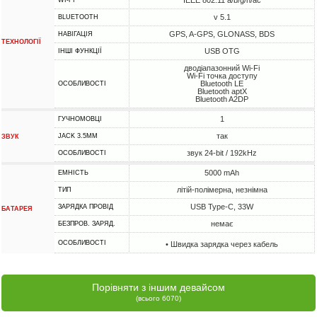
v 5.1
BLUETOOTH
GPS, A-GPS, GLONASS, BDS
НАВІГАЦІЯ
ТЕХНОЛОГІЇ
USB OTG
ІНШІ ФУНКЦІЇ
дводіапазонний Wi-Fi
Wi-Fi точка доступу
Bluetooth LE
ОСОБЛИВОСТІ
Bluetooth aptX
Bluetooth A2DP
1
ГУЧНОМОВЦІ
так
JACK 3.5MM
ЗВУК
звук 24-bit / 192kHz
ОСОБЛИВОСТІ
5000 mAh
ЕМНІСТЬ
літій-полімерна, незнімна
ТИП
USB Type-C, 33W
ЗАРЯДКА ПРОВІД
БАТАРЕЯ
немає
БЕЗПРОВ. ЗАРЯД.
ОСОБЛИВОСТІ
• Швидка зарядка через кабель
Порівняти з іншим девайсом
(всього 6070)