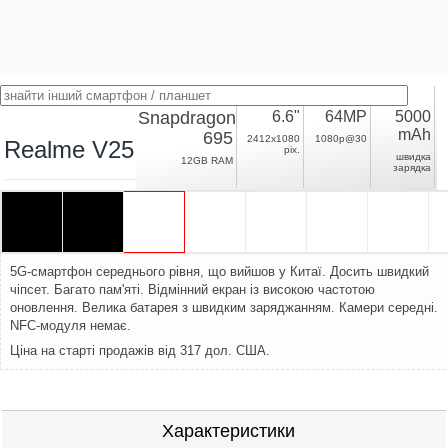
Snapdragon
6.6"
64MP
5000
mAh
695
2412x1080
1080p@30
Realme V25
pix.
швидка
12GB RAM
зарядка
5G-смартфон середнього рівня, що вийшов у Китаї. Досить швидкий
чіпсет. Багато пам'яті. Відмінний екран із високою частотою
оновлення. Велика батарея з швидким заряджанням. Камери середні.
NFC-модуля немає.
Ціна на старті продажів від 317 дол. США.
Характеристики