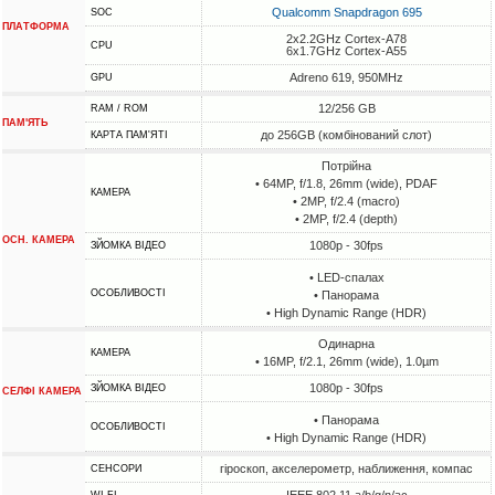
Qualcomm Snapdragon 695
SOC
ПЛАТФОРМА
2x2.2GHz Cortex-A78
CPU
6x1.7GHz Cortex-A55
Adreno 619, 950MHz
GPU
12/256 GB
RAM / ROM
ПАМ'ЯТЬ
до 256GB (комбінований слот)
КАРТА ПАМ'ЯТІ
Потрійна
• 64MP, f/1.8, 26mm (wide), PDAF
КАМЕРА
• 2MP, f/2.4 (macro)
• 2MP, f/2.4 (depth)
ОСН. КАМЕРА
1080p - 30fps
ЗЙОМКА ВІДЕО
• LED-спалах
ОСОБЛИВОСТІ
• Панорама
• High Dynamic Range (HDR)
Одинарна
КАМЕРА
• 16MP, f/2.1, 26mm (wide), 1.0µm
1080p - 30fps
ЗЙОМКА ВІДЕО
СЕЛФІ КАМЕРА
• Панорама
ОСОБЛИВОСТІ
• High Dynamic Range (HDR)
гіроскоп, акселерометр, наближення, компас
СЕНСОРИ
IEEE 802.11 a/b/g/n/ac
WI-FI