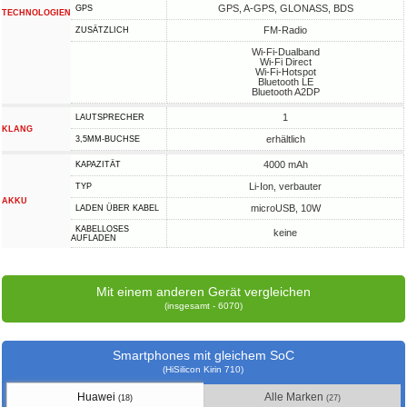
GPS, A-GPS, GLONASS, BDS
GPS
TECHNOLOGIEN
FM-Radio
ZUSÄTZLICH
Wi-Fi-Dualband
Wi-Fi Direct
Wi-Fi-Hotspot
Bluetooth LE
Bluetooth A2DP
1
LAUTSPRECHER
KLANG
erhältlich
3,5MM-BUCHSE
4000 mAh
KAPAZITÄT
Li-Ion, verbauter
TYP
AKKU
microUSB, 10W
LADEN ÜBER KABEL
KABELLOSES
keine
AUFLADEN
Mit einem anderen Gerät vergleichen
(insgesamt - 6070)
Smartphones mit gleichem SoC
(HiSilicon Kirin 710)
Huawei
Alle Marken
(18)
(27)