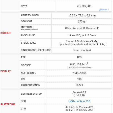
2G, 3G, 4G
NETZ
genauer ↓
162.4 x 77.1 x 8.1 mm
ABMESSUNGEN
173 gr
GEWICHT
MATERIAL
Glas, Kunststoff, Kunststoff
front, boden, rahmen
KÖRPER
microUSB, jack 3.5mm
ANSCHLUSS
1 oder 2 SIM (Nano-SIM),
STECKPLATZ
Speicherkarte (dedizierten Steckplatz)
hinten montiert
FINGERABDRUCKSENSOR
IPS
TYP
2
6.5", 103.7cm
GRÖSSE
(~82.8% bildschirm-zu-körper)
DISPLAY
2340x1080
AUFLÖSUNG
396
PPI
19.5:9
PROPORTIONEN
Android 8.1
BETRIEBSSYSTEM
(EMUI 8)
HiSilicon Kirin 710
SOC
PLATTFORM
4x2.2GHz Cortex-A73
CPU
4x1.7GHz Cortex-A53