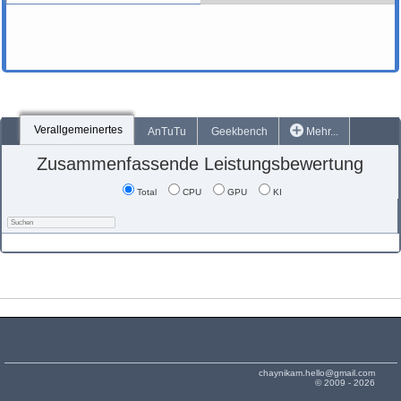
Verallgemeinertes
AnTuTu
Geekbench
Mehr...
Zusammenfassende Leistungsbewertung
Total
CPU
GPU
KI
chaynikam.hello@gmail.com
© 2009 - 2026