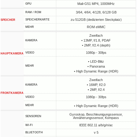
Mali-G51 MP4, 1000MHz
GPU
3/64, 4/64, 4/128, 6/128 GB
RAM / ROM
zu 512GB (dedizierten Steckplatz)
SPEICHERKARTE
SPEICHER
ROM eMMC
MEHR
Zweifach
• 13MP, f/1.8, PDAF
KAMERA
• 2MP, f/2.4 (depth)
1080p - 30fps
VIDEO
HAUPTKAMERA
• LED-Blitz
MEHR
• Panorama
• High Dynamic Range (HDR)
Zweifach
• 16MP, f/2.0
KAMERA
• 2MP, f/2.4
FRONTKAMERA
1080p - 30fps
VIDEO
MEHR
• High Dynamic Range (HDR)
Gyroskop, Beschleunigungssensor,
SENSOREN
Annäherungssensor, Kompass
IEEE 802.11 a/b/g/n/ac
WI-FI
v 5
BLUETOOTH