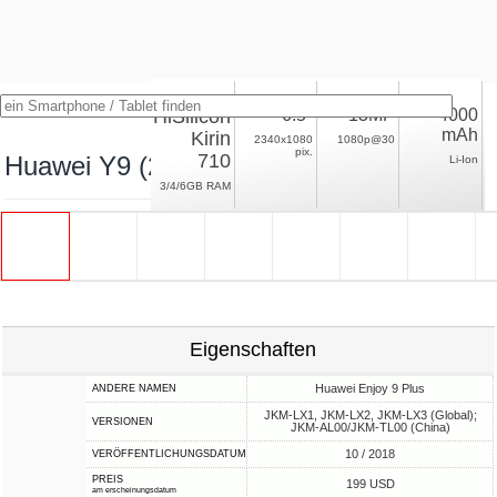
HiSilicon
6.5"
13MP
4000
mAh
Kirin
2340x1080
1080p@30
pix.
710
Huawei Y9 (2019)
Li-Ion
3/4/6GB RAM
Eigenschaften
Huawei Enjoy 9 Plus
ANDERE NAMEN
JKM-LX1, JKM-LX2, JKM-LX3 (Global);
VERSIONEN
JKM-AL00/JKM-TL00 (China)
10 / 2018
VERÖFFENTLICHUNGSDATUM
PREIS
199 USD
am erscheinungsdatum