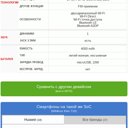
ТЕХНОЛОГИИ
FM-приемник
ДРУГИЕ ФУНКЦИИ
двухдиапазонный Wi-Fi
Wi-Fi Direct
Wi-Fi точка доступа
ОСОБЕННОСТИ
Bluetooth LE
Bluetooth A2DP
1
ДИНАМИКИ
ЗВУК
есть
JACK 3.5MM
4000 mAh
ЕМКОСТЬ
литий-ионная, несъемная
ТИП
БАТАРЕЯ
microUSB, 10W
ЗАРЯДКА ПРОВОД
нет
БЕСПРОВ. ЗАРЯД.
Сравнить с другим девайсом
(всего 6070)
Смартфоны на такой же SoC
(HiSilicon Kirin 710)
Huawei
Все бренды
(18)
(27)