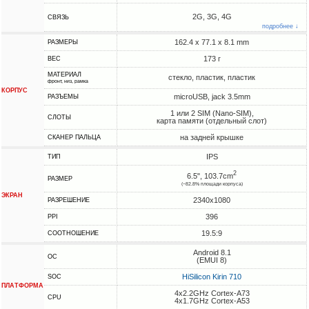
2G, 3G, 4G
СВЯЗЬ
подробнее ↓
162.4 x 77.1 x 8.1 mm
РАЗМЕРЫ
173 г
ВЕС
МАТЕРИАЛ
стекло, пластик, пластик
фронт, низ, рамка
КОРПУС
microUSB, jack 3.5mm
РАЗЪЕМЫ
1 или 2 SIM (Nano-SIM),
СЛОТЫ
карта памяти (отдельный слот)
на задней крышке
СКАНЕР ПАЛЬЦА
IPS
ТИП
2
6.5", 103.7cm
РАЗМЕР
(~82.8% площади корпуса)
ЭКРАН
2340x1080
РАЗРЕШЕНИЕ
396
PPI
19.5:9
СООТНОШЕНИЕ
Android 8.1
ОС
(EMUI 8)
HiSilicon Kirin 710
SOC
ПЛАТФОРМА
4x2.2GHz Cortex-A73
CPU
4x1.7GHz Cortex-A53