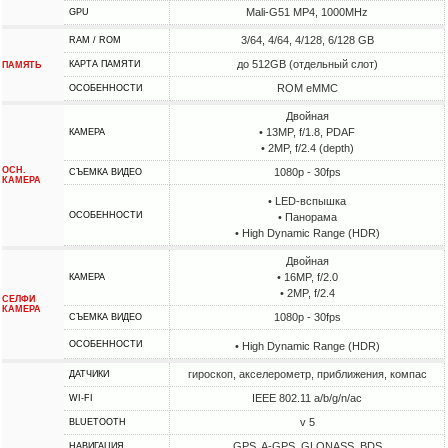
Mali-G51 MP4, 1000MHz
GPU
3/64, 4/64, 4/128, 6/128 GB
RAM / ROM
до 512GB (отдельный слот)
КАРТА ПАМЯТИ
ПАМЯТЬ
ROM eMMC
ОСОБЕННОСТИ
Двойная
• 13MP, f/1.8, PDAF
КАМЕРА
• 2MP, f/2.4 (depth)
ОСН.
1080p - 30fps
СЪЕМКА ВИДЕО
КАМЕРА
• LED-вспышка
ОСОБЕННОСТИ
• Панорама
• High Dynamic Range (HDR)
Двойная
• 16MP, f/2.0
КАМЕРА
• 2MP, f/2.4
СЕЛФИ
КАМЕРА
1080p - 30fps
СЪЕМКА ВИДЕО
ОСОБЕННОСТИ
• High Dynamic Range (HDR)
гироскоп, акселерометр, приближения, компас
ДАТЧИКИ
IEEE 802.11 a/b/g/n/ac
WI-FI
v 5
BLUETOOTH
GPS, A-GPS, GLONASS, BDS
НАВИГАЦИЯ