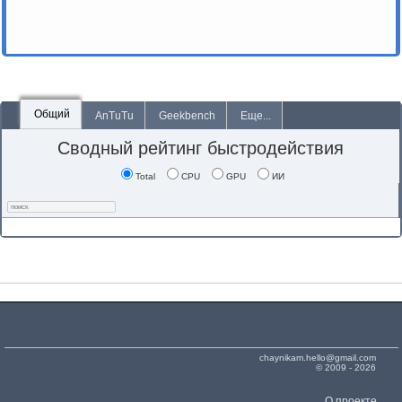
Общий
AnTuTu
Geekbench
Еще...
Сводный рейтинг быстродействия
Total
CPU
GPU
ИИ
chaynikam.hello@gmail.com
© 2009 - 2026
О проекте