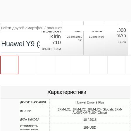
HiSilicon
6.5"
13MP
4000
mAh
Kirin
2340x1080
1080p@30
pix.
710
Huawei Y9 (2019)
Li-Ion
3/4/6GB RAM
Характеристики
Huawei Enjoy 9 Plus
ДРУГИЕ НАЗВАНИЯ
JKM-LX1, JKM-LX2, JKM-LX3 (Global); JKM-
ВЕРСИИ
AL00/JKM-TL00 (China)
10 / 2018
ДАТА ВЫХОДА
СТОИМОСТЬ
199 USD
на момент выхода