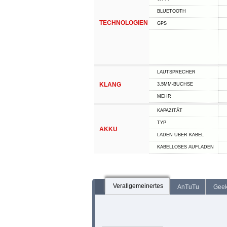
BLUETOOTH
TECHNOLOGIEN
GPS
LAUTSPRECHER
KLANG
3,5MM-BUCHSE
MEHR
KAPAZITÄT
TYP
AKKU
LADEN ÜBER KABEL
KABELLOSES AUFLADEN
Verallgemeinertes
AnTuTu
Gee