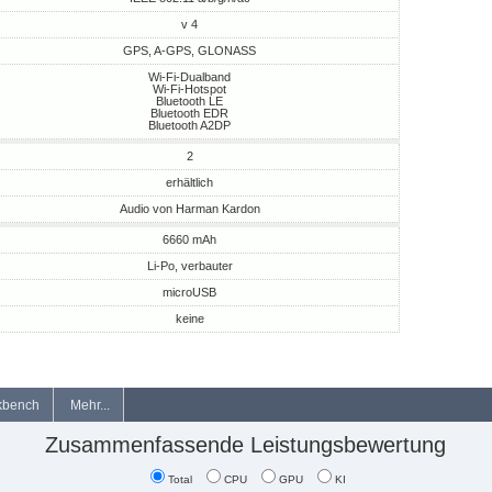
v 4
GPS, A-GPS, GLONASS
Wi-Fi-Dualband
Wi-Fi-Hotspot
Bluetooth LE
Bluetooth EDR
Bluetooth A2DP
2
erhältlich
Audio von Harman Kardon
6660 mAh
Li-Po, verbauter
microUSB
keine
kbench
Mehr...
Zusammenfassende Leistungsbewertung
Total
CPU
GPU
KI