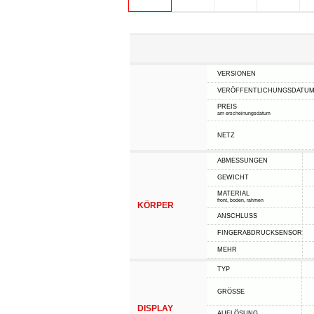
VERSIONEN
VERÖFFENTLICHUNGSDATU
PREIS
am erscheinungsdatum
NETZ
ABMESSUNGEN
GEWICHT
MATERIAL
front, boden, rahmen
KÖRPER
ANSCHLUSS
FINGERABDRUCKSENSOR
MEHR
TYP
GRÖSSE
DISPLAY
AUFLÖSUNG