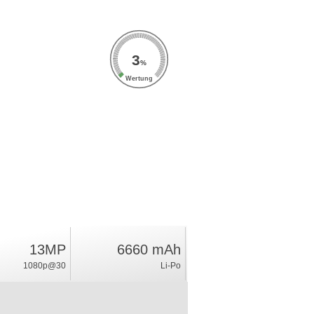
3
%
Wertung
13MP
6660 mAh
1080p@30
Li-Po