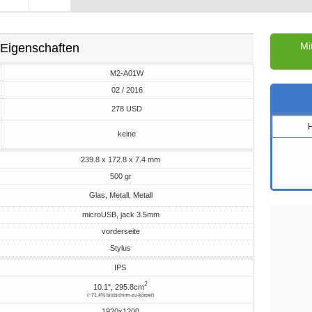
Mi
Eigenschaften
M2-A01W
02 / 2016
M
278 USD
keine
239.8 x 172.8 x 7.4 mm
500 gr
Glas, Metall, Metall
microUSB, jack 3.5mm
vorderseite
Stylus
IPS
2
10.1", 295.8cm
(~71.4% bildschirm-zu-körper)
1920x1200