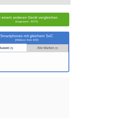
t einem anderen Gerät vergleichen
(insgesamt - 6070)
Smartphones mit gleichem SoC
(HiSilicon Kirin 930)
Huawei
Alle Marken
(5)
(5)