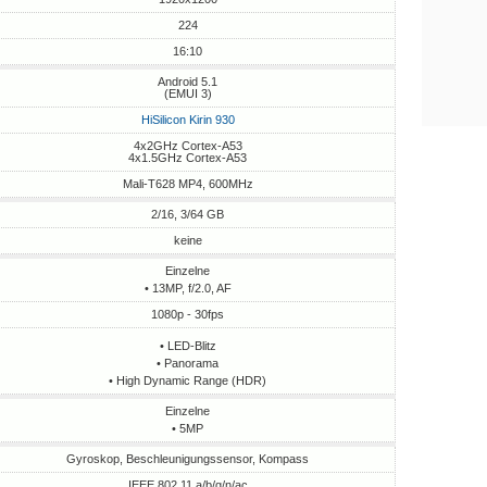
224
16:10
Android 5.1
(EMUI 3)
HiSilicon Kirin 930
4x2GHz Cortex-A53
4x1.5GHz Cortex-A53
Mali-T628 MP4, 600MHz
2/16, 3/64 GB
keine
Einzelne
• 13MP, f/2.0, AF
1080p - 30fps
• LED-Blitz
• Panorama
• High Dynamic Range (HDR)
Einzelne
• 5MP
Gyroskop, Beschleunigungssensor, Kompass
IEEE 802.11 a/b/g/n/ac