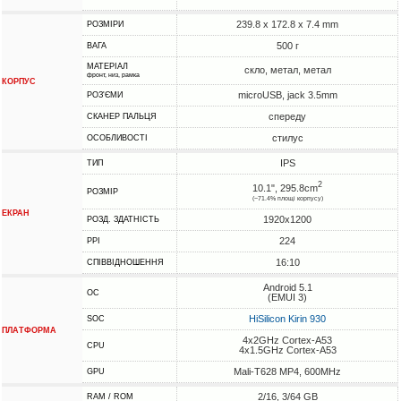
239.8 x 172.8 x 7.4 mm
РОЗМІРИ
500 г
ВАГА
МАТЕРІАЛ
скло, метал, метал
фронт, низ, рамка
КОРПУС
microUSB, jack 3.5mm
РОЗ'ЄМИ
спереду
СКАНЕР ПАЛЬЦЯ
стилус
ОСОБЛИВОСТІ
IPS
ТИП
2
10.1", 295.8cm
РОЗМІР
(~71.4% площі корпусу)
ЕКРАН
1920x1200
РОЗД. ЗДАТНІСТЬ
224
PPI
16:10
СПІВВІДНОШЕННЯ
Android 5.1
ОС
(EMUI 3)
HiSilicon Kirin 930
SOC
ПЛАТФОРМА
4x2GHz Cortex-A53
CPU
4x1.5GHz Cortex-A53
Mali-T628 MP4, 600MHz
GPU
2/16, 3/64 GB
RAM / ROM