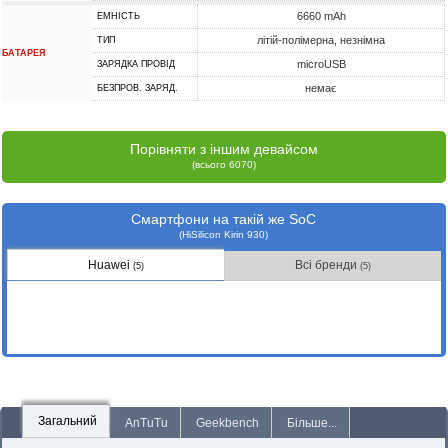
6660 mAh
ЕМНІСТЬ
літій-полімерна, незнімна
ТИП
БАТАРЕЯ
microUSB
ЗАРЯДКА ПРОВІД
немає
БЕЗПРОВ. ЗАРЯД.
Порівняти з іншим девайсом
(всього 6070)
Смартфони на такій же SoC
(HiSilicon Kirin 930)
Huawei
Всі бренди
(5)
(5)
Загальний
AnTuTu
Geekbench
Більше...