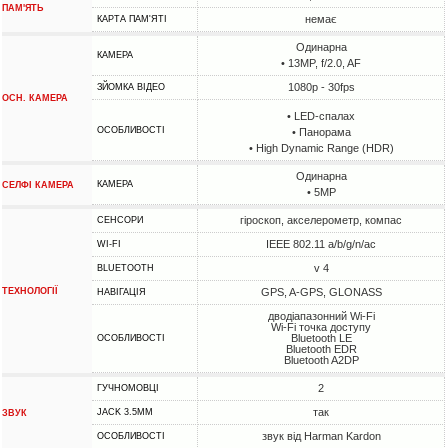
ПАМ'ЯТЬ
немає
КАРТА ПАМ'ЯТІ
Одинарна
КАМЕРА
• 13MP, f/2.0, AF
1080p - 30fps
ЗЙОМКА ВІДЕО
ОСН. КАМЕРА
• LED-спалах
ОСОБЛИВОСТІ
• Панорама
• High Dynamic Range (HDR)
Одинарна
КАМЕРА
СЕЛФІ КАМЕРА
• 5MP
гіроскоп, акселерометр, компас
СЕНСОРИ
IEEE 802.11 a/b/g/n/ac
WI-FI
v 4
BLUETOOTH
ТЕХНОЛОГІЇ
GPS, A-GPS, GLONASS
НАВІГАЦІЯ
дводіапазонний Wi-Fi
Wi-Fi точка доступу
Bluetooth LE
ОСОБЛИВОСТІ
Bluetooth EDR
Bluetooth A2DP
2
ГУЧНОМОВЦІ
так
JACK 3.5MM
ЗВУК
звук від Harman Kardon
ОСОБЛИВОСТІ