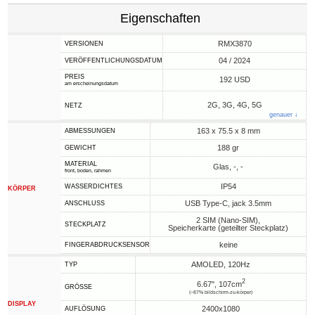
Eigenschaften
RMX3870
VERSIONEN
04 / 2024
VERÖFFENTLICHUNGSDATUM
PREIS
192 USD
am erscheinungsdatum
2G, 3G, 4G, 5G
NETZ
genauer ↓
163 x 75.5 x 8 mm
ABMESSUNGEN
188 gr
GEWICHT
MATERIAL
Glas, -, -
front, boden, rahmen
IP54
WASSERDICHTES
KÖRPER
USB Type-C, jack 3.5mm
ANSCHLUSS
2 SIM (Nano-SIM),
STECKPLATZ
Speicherkarte (geteilter Steckplatz)
keine
FINGERABDRUCKSENSOR
AMOLED, 120Hz
TYP
2
6.67", 107cm
GRÖSSE
(~87% bildschirm-zu-körper)
DISPLAY
2400x1080
AUFLÖSUNG