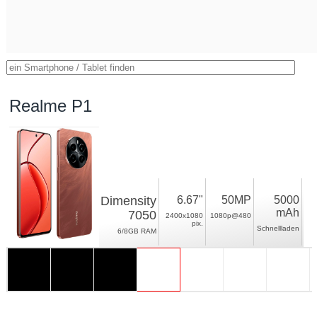
Realme P1
Dimensity
6.67"
50MP
5000
mAh
7050
2400x1080
1080p@480
pix.
Schnellladen
6/8GB RAM