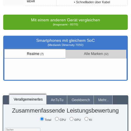
MEHR
• Schnellladen über Kabel
Mit einem anderen Gerät vergleichen
(insgesamt - 6070)
Smartphones mit gleichem SoC
(Mediatek Dimensity 7050)
Realme
Alle Marken
(7)
(32)
Verallgemeinertes
AnTuTu
Geekbench
Mehr...
Zusammenfassende Leistungsbewertung
Total
CPU
GPU
KI