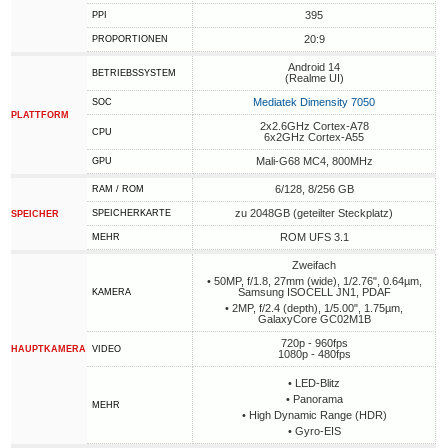
395
PPI
20:9
PROPORTIONEN
Android 14
BETRIEBSSYSTEM
(Realme UI)
Mediatek Dimensity 7050
SOC
PLATTFORM
2x2.6GHz Cortex-A78
CPU
6x2GHz Cortex-A55
Mali-G68 MC4, 800MHz
GPU
6/128, 8/256 GB
RAM / ROM
zu 2048GB (geteilter Steckplatz)
SPEICHERKARTE
SPEICHER
ROM UFS 3.1
MEHR
Zweifach
• 50MP, f/1.8, 27mm (wide), 1/2.76", 0.64µm,
Samsung ISOCELL JN1, PDAF
KAMERA
• 2MP, f/2.4 (depth), 1/5.00", 1.75µm,
GalaxyCore GC02M1B
720p - 960fps
HAUPTKAMERA
VIDEO
1080p - 480fps
• LED-Blitz
• Panorama
MEHR
• High Dynamic Range (HDR)
• Gyro-EIS