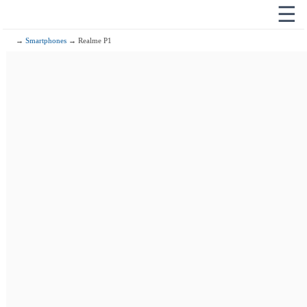
☰
→
Smartphones
→ Realme P1