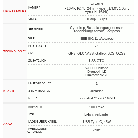
Einzelne
KAMERA
• 16MP, f/2.45, 24mm (wide), 1/3.0", 1.0µm,
FRONTKAMERA
Hynix Hi-1634Q
1080p - 30fps
VIDEO
Gyroskop, Beschleunigungssensor,
SENSOREN
Annäherungssensor, Kompass
IEEE 802.11 a/b/g/n/ac
WI-FI
v 5
BLUETOOTH
TECHNOLOGIEN
GPS, GLONASS, Galileo, BDS, QZSS
GPS
USB OTG
ZUSÄTZLICH
Wi-Fi-Dualband
Bluetooth LE
Bluetooth A2DP
2
LAUTSPRECHER
erhältlich
3,5MM-BUCHSE
KLANG
Tonqualität 24-bit / 192kHz
MEHR
5000 mAh
KAPAZITÄT
Li-Ion, verbauter
TYP
USB Type-C, 45W
LADEN ÜBER KABEL
AKKU
KABELLOSES
keine
AUFLADEN