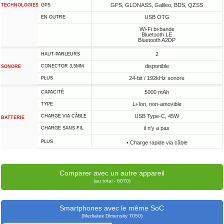
GPS, GLONASS, Galileo, BDS, QZSS
TECHNOLOGIES
GPS
USB OTG
EN OUTRE
Wi-Fi bi-bande
Bluetooth LE
Bluetooth A2DP
2
HAUT-PARLEURS
disponible
CONECTOR 3,5MM
SONORE
24-bit / 192kHz sonore
PLUS
5000 mAh
CAPACITÉ
Li-Ion, non-amovible
TYPE
USB Type-C, 45W
CHARGE VIA CÂBLE
BATTERIE
il n'y a pas
CHARGE SANS FIL
PLUS
• Charge rapide via câble
Comparer avec un autre appareil
(au total - 6070)
Smartphones avec le même SoC
(Mediatek Dimensity 7050)