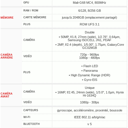
Mali-G68 MC4, 800MHz
GPU
6/128, 8/256 GB
RAM / ROM
jusqu'à 2048GB (emplacement partagé)
CARTE MÉMOIRE
MÉMOIRE
ROM UFS 3.1
PLUS
Double
• 50MP, f/1.8, 27mm (wide), 1/2.76", 0.64µm,
Samsung ISOCELL JN1, PDAF
CAMÉRA
• 2MP, f/2.4 (depth), 1/5.00", 1.75µm, GalaxyCore
GC02M1B
720p - 960fps
CAMÉRA
VIDÉO
1080p - 480fps
ARRIÈRE
• Flash LED
• Panorama
PLUS
• High Dynamic Range (HDR)
• Gyro-EIS
Unique
CAMÉRA
• 16MP, f/2.45, 24mm (wide), 1/3.0", 1.0µm, Hynix
CAMÉRA
Hi-1634Q
AVANT
1080p - 30fps
VIDÉO
gyroscope, accéléromètre, proximité, boussole
CAPTEURS
IEEE 802.11 a/b/g/n/ac
WI-FI
v 5
BLUETOOTH