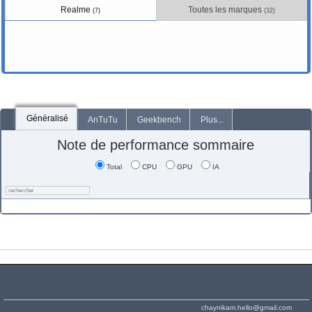
Realme
Toutes les marques
(7)
(32)
Généralisé
AnTuTu
Geekbench
Plus...
Note de performance sommaire
Total
CPU
GPU
IA
chaynikam.hello@gmail.com