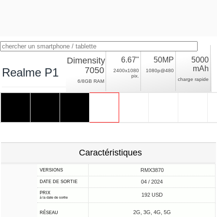
Dimensity
6.67"
50MP
5000
mAh
7050
Realme P1
2400x1080
1080p@480
pix.
charge rapide
6/8GB RAM
Caractéristiques
RMX3870
VERSIONS
04 / 2024
DATE DE SORTIE
PRIX
192 USD
à la date de sortie
2G, 3G, 4G, 5G
RÉSEAU