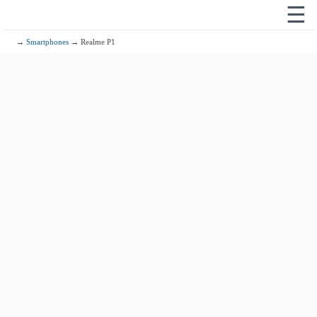
☰
→
Smartphones
→ Realme P1