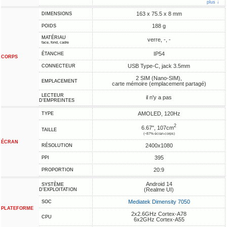
plus ↓
163 x 75.5 x 8 mm
DIMENSIONS
188 g
POIDS
MATÉRIAU
verre, -, -
face, fond, cadre
IP54
ÉTANCHE
CORPS
USB Type-C, jack 3.5mm
CONNECTEUR
2 SIM (Nano-SIM),
EMPLACEMENT
carte mémoire (emplacement partagé)
LECTEUR
il n'y a pas
D'EMPREINTES
AMOLED, 120Hz
TYPE
2
6.67", 107cm
TAILLE
(~87% écran-corps)
ÉCRAN
2400x1080
RÉSOLUTION
395
PPI
20:9
PROPORTION
Android 14
SYSTÈME
(Realme UI)
D'EXPLOITATION
Mediatek Dimensity 7050
SOC
PLATEFORME
2x2.6GHz Cortex-A78
CPU
6x2GHz Cortex-A55