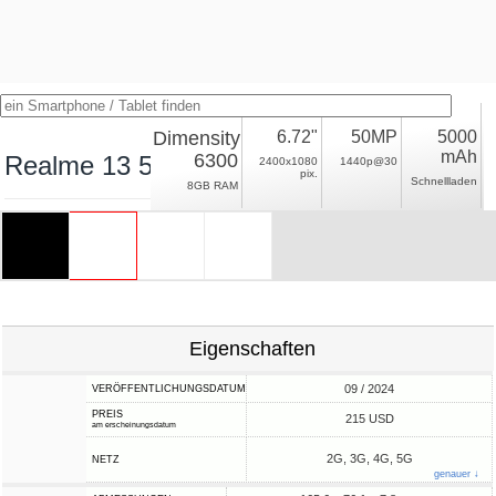
Dimensity
6.72"
50MP
5000
mAh
6300
Realme 13 5G
2400x1080
1440p@30
pix.
Schnellladen
8GB RAM
Eigenschaften
09 / 2024
VERÖFFENTLICHUNGSDATUM
PREIS
215 USD
am erscheinungsdatum
2G, 3G, 4G, 5G
NETZ
genauer ↓