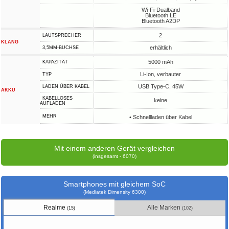
Wi-Fi-Dualband
Bluetooth LE
Bluetooth A2DP
2
LAUTSPRECHER
KLANG
erhältlich
3,5MM-BUCHSE
5000 mAh
KAPAZITÄT
Li-Ion, verbauter
TYP
USB Type-C, 45W
LADEN ÜBER KABEL
AKKU
KABELLOSES
keine
AUFLADEN
MEHR
• Schnellladen über Kabel
Mit einem anderen Gerät vergleichen
(insgesamt - 6070)
Smartphones mit gleichem SoC
(Mediatek Dimensity 6300)
Realme
Alle Marken
(15)
(102)