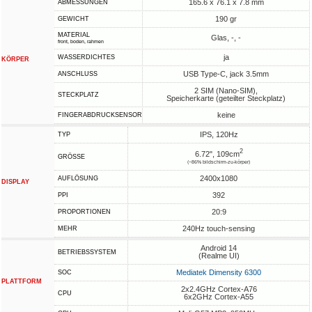
165.6 x 76.1 x 7.8 mm
ABMESSUNGEN
190 gr
GEWICHT
MATERIAL
Glas, -, -
front, boden, rahmen
ja
WASSERDICHTES
KÖRPER
USB Type-C, jack 3.5mm
ANSCHLUSS
2 SIM (Nano-SIM),
STECKPLATZ
Speicherkarte (geteilter Steckplatz)
keine
FINGERABDRUCKSENSOR
IPS, 120Hz
TYP
2
6.72", 109cm
GRÖSSE
(~86% bildschirm-zu-körper)
2400x1080
AUFLÖSUNG
DISPLAY
392
PPI
20:9
PROPORTIONEN
240Hz touch-sensing
MEHR
Android 14
BETRIEBSSYSTEM
(Realme UI)
Mediatek Dimensity 6300
SOC
PLATTFORM
2x2.4GHz Cortex-A76
CPU
6x2GHz Cortex-A55