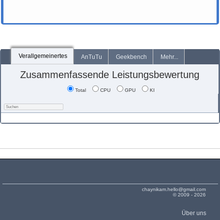
Verallgemeinertes
AnTuTu
Geekbench
Mehr...
Zusammenfassende Leistungsbewertung
Total
CPU
GPU
KI
chaynikam.hello@gmail.com
© 2009 - 2026
Über uns