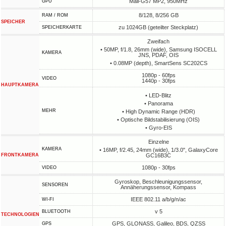
Mali-G57 MP2, 950MHz
GPU
8/128, 8/256 GB
RAM / ROM
SPEICHER
zu 1024GB (geteilter Steckplatz)
SPEICHERKARTE
Zweifach
• 50MP, f/1.8, 26mm (wide), Samsung ISOCELL
KAMERA
JNS, PDAF, OIS
• 0.08MP (depth), SmartSens SC202CS
1080p - 60fps
VIDEO
1440p - 30fps
HAUPTKAMERA
• LED-Blitz
• Panorama
MEHR
• High Dynamic Range (HDR)
• Optische Bildstabilisierung (OIS)
• Gyro-EIS
Einzelne
KAMERA
• 16MP, f/2.45, 24mm (wide), 1/3.0", GalaxyCore
FRONTKAMERA
GC16B3C
1080p - 30fps
VIDEO
Gyroskop, Beschleunigungssensor,
SENSOREN
Annäherungssensor, Kompass
IEEE 802.11 a/b/g/n/ac
WI-FI
v 5
BLUETOOTH
TECHNOLOGIEN
GPS, GLONASS, Galileo, BDS, QZSS
GPS