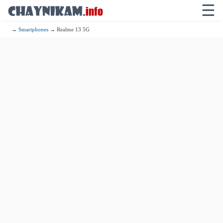
☰
→
Smartphones
→ Realme 13 5G