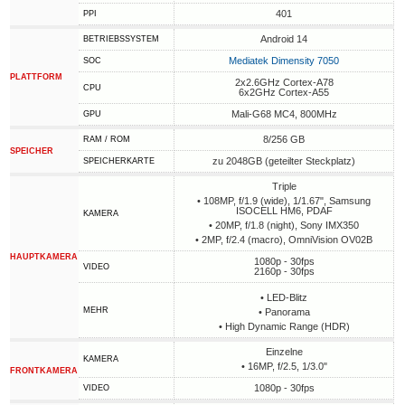
401
PPI
Android 14
BETRIEBSSYSTEM
Mediatek Dimensity 7050
SOC
PLATTFORM
2x2.6GHz Cortex-A78
CPU
6x2GHz Cortex-A55
Mali-G68 MC4, 800MHz
GPU
8/256 GB
RAM / ROM
SPEICHER
zu 2048GB (geteilter Steckplatz)
SPEICHERKARTE
Triple
• 108MP, f/1.9 (wide), 1/1.67", Samsung
ISOCELL HM6, PDAF
KAMERA
• 20MP, f/1.8 (night), Sony IMX350
• 2MP, f/2.4 (macro), OmniVision OV02B
HAUPTKAMERA
1080p - 30fps
VIDEO
2160p - 30fps
• LED-Blitz
MEHR
• Panorama
• High Dynamic Range (HDR)
Einzelne
KAMERA
• 16MP, f/2.5, 1/3.0"
FRONTKAMERA
1080p - 30fps
VIDEO