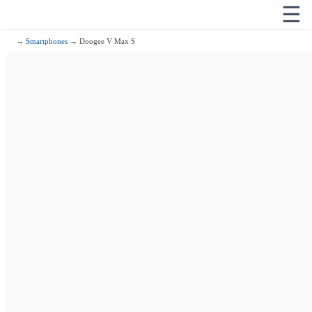
☰
→
Smartphones
→ Doogee V Max S