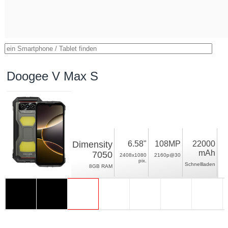
Doogee V Max S
Dimensity
6.58"
108MP
22000
mAh
7050
2408x1080
2160p@30
pix.
Schnellladen
8GB RAM