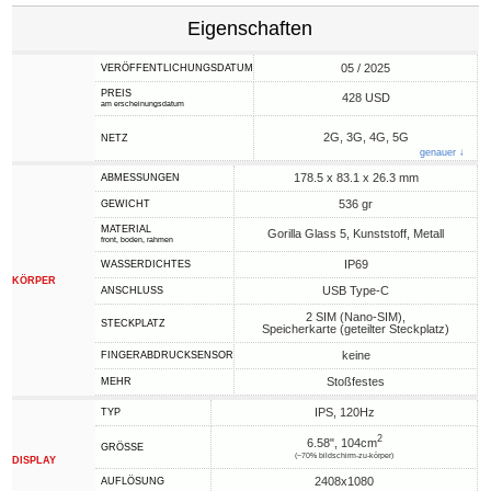
Eigenschaften
05 / 2025
VERÖFFENTLICHUNGSDATUM
PREIS
428 USD
am erscheinungsdatum
2G, 3G, 4G, 5G
NETZ
genauer ↓
178.5 x 83.1 x 26.3 mm
ABMESSUNGEN
536 gr
GEWICHT
MATERIAL
Gorilla Glass 5, Kunststoff, Metall
front, boden, rahmen
IP69
WASSERDICHTES
KÖRPER
USB Type-C
ANSCHLUSS
2 SIM (Nano-SIM),
STECKPLATZ
Speicherkarte (geteilter Steckplatz)
keine
FINGERABDRUCKSENSOR
Stoßfestes
MEHR
IPS, 120Hz
TYP
2
6.58", 104cm
GRÖSSE
(~70% bildschirm-zu-körper)
DISPLAY
2408x1080
AUFLÖSUNG