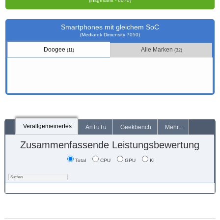
(insgesamt - 6070)
Smartphones mit gleichem SoC
(Mediatek Dimensity 7050)
Doogee
Alle Marken
(11)
(32)
Verallgemeinertes
AnTuTu
Geekbench
Mehr...
Zusammenfassende Leistungsbewertung
Total
CPU
GPU
KI