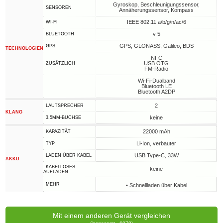
Gyroskop, Beschleunigungssensor,
SENSOREN
Annäherungssensor, Kompass
IEEE 802.11 a/b/g/n/ac/6
WI-FI
v 5
BLUETOOTH
GPS, GLONASS, Galileo, BDS
GPS
TECHNOLOGIEN
NFC
USB OTG
ZUSÄTZLICH
FM-Radio
Wi-Fi-Dualband
Bluetooth LE
Bluetooth A2DP
2
LAUTSPRECHER
KLANG
keine
3,5MM-BUCHSE
22000 mAh
KAPAZITÄT
Li-Ion, verbauter
TYP
USB Type-C, 33W
LADEN ÜBER KABEL
AKKU
KABELLOSES
keine
AUFLADEN
MEHR
• Schnellladen über Kabel
Mit einem anderen Gerät vergleichen