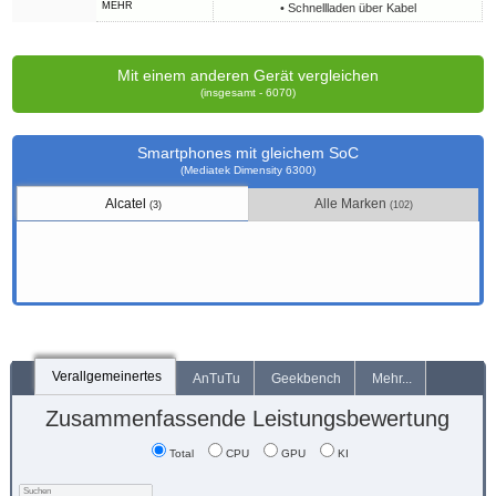
MEHR
• Schnellladen über Kabel
Mit einem anderen Gerät vergleichen
(insgesamt - 6070)
Smartphones mit gleichem SoC
(Mediatek Dimensity 6300)
Alcatel
Alle Marken
(3)
(102)
Verallgemeinertes
AnTuTu
Geekbench
Mehr...
Zusammenfassende Leistungsbewertung
Total
CPU
GPU
KI