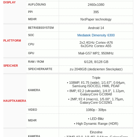
DISPLAY
2460x1080
AUFLÖSUNG
395
PPI
NxtPaper technology
MEHR
Android 14
BETRIEBSSYSTEM
Mediatek Dimensity 6300
SOC
PLATTFORM
2x2.4GHz Cortex-A76
CPU
6x2GHz Cortex-A55
Mali-G57 MP2, 950MHz
GPU
6/128, 8/128 GB
RAM / ROM
SPEICHER
zu 2048GB (dedizierten Steckplatz)
SPEICHERKARTE
Triple
• 108MP, f/1.75 (wide), 1/1.67", 0.64µm,
Samsung ISOCELL HM6, PDAF
KAMERA
• 8MP, f/2.2 (ultrawide), 1/4.0", 1.12µm,
GalaxyCore GC08A8
• 2MP, f/2.4 (macro), 1/5.00", 1.75µm,
HAUPTKAMERA
GalaxyCore GC02M1
1080p - 30fps
VIDEO
• LED-Blitz
MEHR
• High Dynamic Range (HDR)
Einzelne
KAMERA