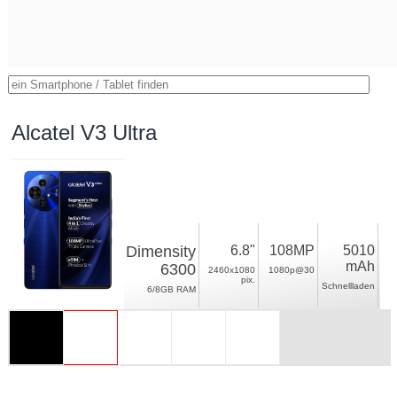
Alcatel V3 Ultra
Dimensity
6.8"
108MP
5010
mAh
6300
2460x1080
1080p@30
pix.
Schnellladen
6/8GB RAM