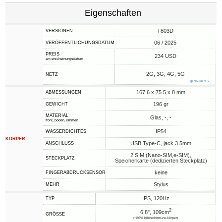
Eigenschaften
T803D
VERSIONEN
06 / 2025
VERÖFFENTLICHUNGSDATUM
PREIS
234 USD
am erscheinungsdatum
2G, 3G, 4G, 5G
NETZ
genauer ↓
167.6 x 75.5 x 8 mm
ABMESSUNGEN
196 gr
GEWICHT
MATERIAL
Glas, -, -
front, boden, rahmen
IP54
WASSERDICHTES
KÖRPER
USB Type-C, jack 3.5mm
ANSCHLUSS
2 SIM (Nano-SIM,e-SIM),
STECKPLATZ
Speicherkarte (dedizierten Steckplatz)
keine
FINGERABDRUCKSENSOR
Stylus
MEHR
IPS, 120Hz
TYP
2
6.8", 109cm
GRÖSSE
(~86% bildschirm-zu-körper)