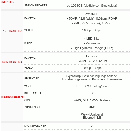
SPEICHER
zu 1024GB (dedizierten Steckplatz)
SPEICHERKARTE
Zweifach
• 50MP, f/1.8 (wide), 0.61µm, PDAF
KAMERA
• 2MP, f/2.5 (macro), 1.75µm
1080p - 30fps
VIDEO
HAUPTKAMERA
• LED-Blitz
MEHR
• Panorama
• High Dynamic Range (HDR)
Einzelne
KAMERA
• 32MP, f/2.2, 0.64µm
FRONTKAMERA
1080p - 30fps
VIDEO
Gyroskop, Beschleunigungssensor,
SENSOREN
Annäherungssensor, Kompass, Barometer
IEEE 802.11 a/b/g/n/ac
WI-FI
v 0
BLUETOOTH
TECHNOLOGIEN
GPS, GLONASS, Galileo
GPS
NFC
ZUSÄTZLICH
Wi-Fi-Dualband
Bluetooth LE
2
LAUTSPRECHER