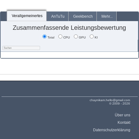
Verallgemeinertes
AnTuTu
Geekbench
Mehr...
Zusammenfassende Leistungsbewertung
Total
CPU
GPU
KI
chaynikam.hello@gmail.com
© 2009 - 2026
Über uns
Kontakt
Datenschutzerklärung