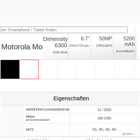
Dimensity
6.7"
50MP
5200
mAh
6300
Motorola Moto G (2026)
1604x720 pix.
1080p@30
Schnellladen
4GB RAM
Eigenschaften
11 / 2025
VERÖFFENTLICHUNGSDATUM
PREIS
180 USD
am erscheinungsdatum
2G, 3G, 4G, 5G
NETZ
genauer ↓