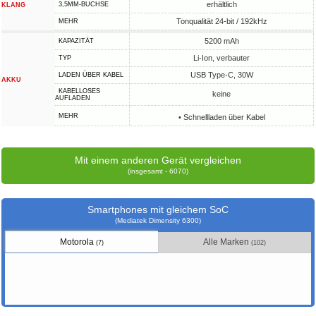
erhältlich
3,5MM-BUCHSE
KLANG
Tonqualität 24-bit / 192kHz
MEHR
5200 mAh
KAPAZITÄT
Li-Ion, verbauter
TYP
USB Type-C, 30W
LADEN ÜBER KABEL
AKKU
KABELLOSES
keine
AUFLADEN
MEHR
• Schnellladen über Kabel
Mit einem anderen Gerät vergleichen
(insgesamt - 6070)
Smartphones mit gleichem SoC
(Mediatek Dimensity 6300)
Motorola
Alle Marken
(7)
(102)