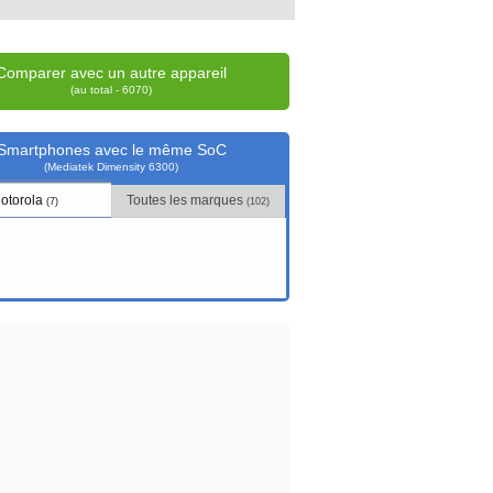
Comparer avec un autre appareil
(au total - 6070)
Smartphones avec le même SoC
(Mediatek Dimensity 6300)
otorola
Toutes les marques
(7)
(102)