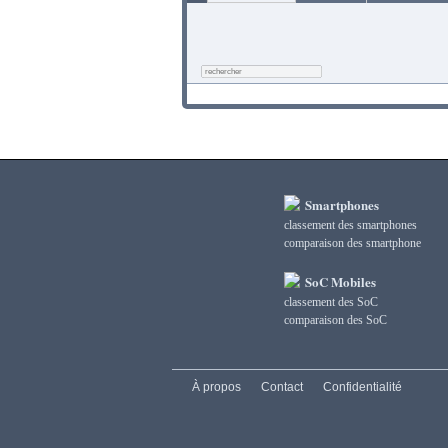
Smartphones
classement des smartphones
сomparaison des smartphone
SoC Mobiles
classement des SoC
сomparaison des SoC
À propos
Contact
Confidentialité