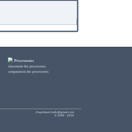
Processeurs
classement des processeurs
сomparaison des processeurs
chaynikam.hello@gmail.com
© 2009 - 2026