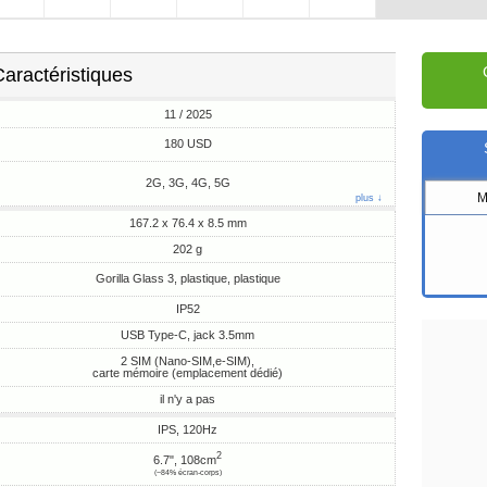
aractéristiques
11 / 2025
180 USD
2G, 3G, 4G, 5G
M
plus ↓
167.2 x 76.4 x 8.5 mm
202 g
Gorilla Glass 3, plastique, plastique
IP52
USB Type-C, jack 3.5mm
2 SIM (Nano-SIM,e-SIM),
carte mémoire (emplacement dédié)
il n'y a pas
IPS, 120Hz
2
6.7", 108cm
(~84% écran-corps)