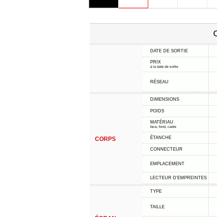
C
DATE DE SORTIE
PRIX
à la date de sortie
RÉSEAU
DIMENSIONS
POIDS
MATÉRIAU
face, fond, cadre
ÉTANCHE
CORPS
CONNECTEUR
EMPLACEMENT
LECTEUR D'EMPREINTES
TYPE
TAILLE