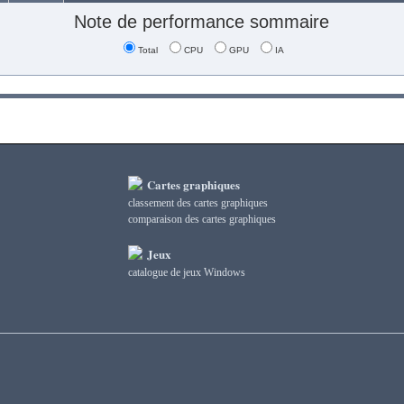
Note de performance sommaire
Total
CPU
GPU
IA
Cartes graphiques
classement des cartes graphiques
сomparaison des cartes graphiques
Jeux
catalogue de jeux Windows