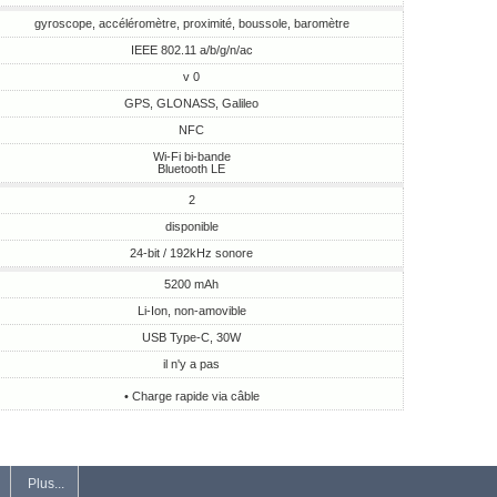
gyroscope, accéléromètre, proximité, boussole, baromètre
IEEE 802.11 a/b/g/n/ac
v 0
GPS, GLONASS, Galileo
NFC
Wi-Fi bi-bande
Bluetooth LE
2
disponible
24-bit / 192kHz sonore
5200 mAh
Li-Ion, non-amovible
USB Type-C, 30W
il n'y a pas
• Charge rapide via câble
Plus...