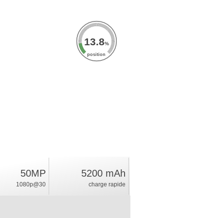
13.8
%
position
50MP
5200 mAh
1080p@30
charge rapide