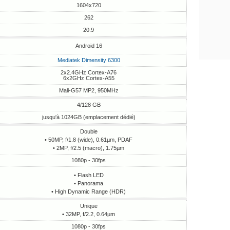
1604x720
262
20:9
Android 16
Mediatek Dimensity 6300
2x2.4GHz Cortex-A76
6x2GHz Cortex-A55
Mali-G57 MP2, 950MHz
4/128 GB
jusqu'à 1024GB (emplacement dédié)
Double
• 50MP, f/1.8 (wide), 0.61µm, PDAF
• 2MP, f/2.5 (macro), 1.75µm
1080p - 30fps
• Flash LED
• Panorama
• High Dynamic Range (HDR)
Unique
• 32MP, f/2.2, 0.64µm
1080p - 30fps