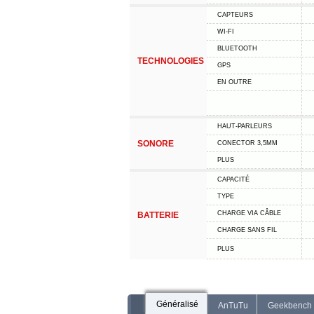
CAPTEURS
WI-FI
BLUETOOTH
TECHNOLOGIES
GPS
EN OUTRE
HAUT-PARLEURS
SONORE
CONECTOR 3,5MM
PLUS
CAPACITÉ
TYPE
CHARGE VIA CÂBLE
BATTERIE
CHARGE SANS FIL
PLUS
Généralisé
AnTuTu
Geekbench