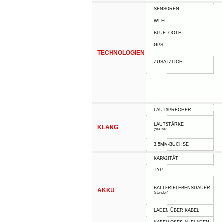
SENSOREN
WI-FI
BLUETOOTH
GPS
TECHNOLOGIEN
ZUSÄTZLICH
LAUTSPRECHER
LAUTSTÄRKE
KLANG
(dezibel)
3,5MM-BUCHSE
KAPAZITÄT
TYP
BATTERIELEBENSDAUER
AKKU
(stunden)
LADEN ÜBER KABEL