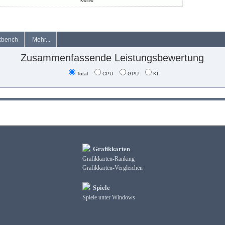
keine
kbench
Mehr...
Zusammenfassende Leistungsbewertung
Total
CPU
GPU
KI
Grafikkarten
Grafikkarten-Ranking
Grafikkarten-Vergleichen
Spiele
Spiele unter Windows