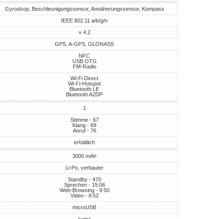
Gyroskop, Beschleunigungssensor, Annäherungssensor, Kompass
IEEE 802.11 a/b/g/n
v 4.2
GPS, A-GPS, GLONASS
NFC
USB OTG
FM-Radio
Wi-Fi Direct
Wi-Fi-Hotspot
Bluetooth LE
Bluetooth A2DP
1
Stimme - 67
Klang - 69
Anruf - 76
erhältlich
3000 mAh
Li-Po, verbauter
Standby - 470
Sprechen - 15:06
Web-Browsing - 9:50
Video - 8:52
microUSB