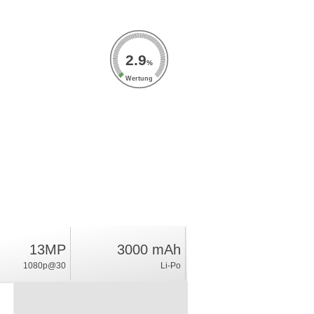
2.9
%
Wertung
13MP
3000 mAh
1080p@30
Li-Po