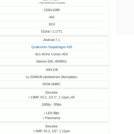
(~78% bildschirm-zu-körper)
2160x1080
442
18:9
510nit / 1:1771
Android 7.1
Qualcomm Snapdragon 435
8x1.4GHz Cortex-A53
Adreno 505, 450MHz
4/64 GB
zu 2048GB (dedizierten Steckplatz)
ROM eMMC
Einzelne
• 13MP, f/2.2, 1/3.1", 1.12µm, AF
1080p - 30fps
• LED-Blitz
• Panorama
Einzelne
• 5MP, f/2.2, 1/5", 1.12µm