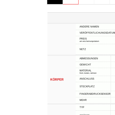
ANDERE NAMEN
VERÖFFENTLICHUNGSDATU
PREIS
am erscheinungsdatum
NETZ
ABMESSUNGEN
GEWICHT
MATERIAL
front, boden, rahmen
ANSCHLUSS
KÖRPER
STECKPLATZ
FINGERABDRUCKSENSOR
MEHR
TYP