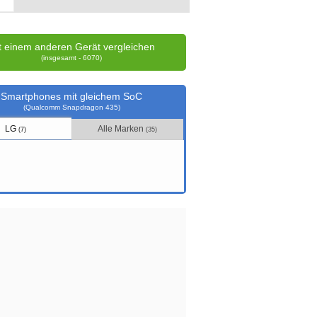
t einem anderen Gerät vergleichen
(insgesamt - 6070)
Smartphones mit gleichem SoC
(Qualcomm Snapdragon 435)
LG
Alle Marken
(7)
(35)