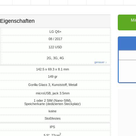
Mi
Eigenschaften
LG Q6+
08 / 2017
M
122 USD
2G, 3G, 4G
genauer ↓
142.5 x 69.3 x 8.1 mm
149 gr
Gorilla Glass 3, Kunststoff, Metall
microUSB, jack 3.5mm
1 oder 2 SIM (Nano-SIM),
Speicherkarte (dedizierten Steckplatz)
keine
Stoßfestes
IPS
2
5.5", 77cm