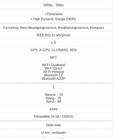
1080p - 30fps
• Panorama
• High Dynamic Range (HDR)
Gyroskop, Beschleunigungssensor, Annäherungssensor, Kompass
IEEE 802.11 a/b/g/n/ac
v 5
GPS, A-GPS, GLONASS, BDS
NFC
Wi-Fi-Dualband
Wi-Fi Direct
Wi-Fi-Hotspot
Bluetooth LE
Bluetooth A2DP
1
Stimme - 70
Klang - 75
Anruf - 88
keine
Tonqualität 24-bit / 192kHz
2600 mAh
Li-Ion, verbauter