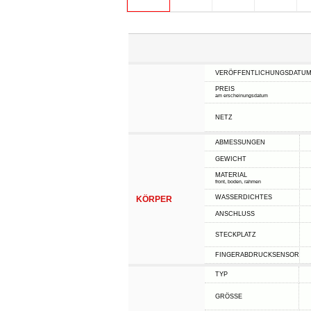
VERÖFFENTLICHUNGSDATU
PREIS
am erscheinungsdatum
NETZ
ABMESSUNGEN
GEWICHT
MATERIAL
front, boden, rahmen
WASSERDICHTES
KÖRPER
ANSCHLUSS
STECKPLATZ
FINGERABDRUCKSENSOR
TYP
GRÖSSE