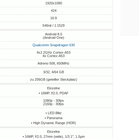
1920x1080
424
16:9
546nit / 1:1529
Android 8.0
(Android One)
Qualcomm Snapdragon 630
4x2.2GHz Cortex-A53
4x Cortex-A53
Adreno 508, 650MHz
3/32, 4/64 GB
zu 256GB (geteilter Steckplatz)
Einzelne
• 16MP, f/2.0, PDAF
1080p - 30fps
2160p - 30fps
• LED-Blitz
• Panorama
• High Dynamic Range (HDR)
Einzelne
• 16MP, f/2.0, 27mm (wide), 1/3.1", 1.0µm