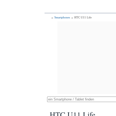
→
Smartphones
→ HTC U11 Life
HTC U11 Life