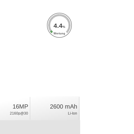
4.4
%
Wertung
16MP
2600 mAh
2160p@30
Li-Ion