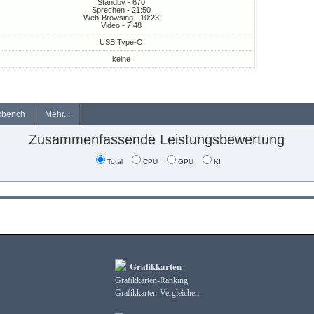
Standby - 670
Sprechen - 21:50
Web-Browsing - 10:23
Video - 7:48
USB Type-C
keine
kbench
Mehr...
Zusammenfassende Leistungsbewertung
Total
CPU
GPU
KI
Grafikkarten
Grafikkarten-Ranking
Grafikkarten-Vergleichen