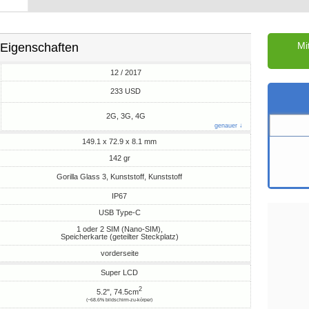
Mi
Eigenschaften
12 / 2017
M
233 USD
2G, 3G, 4G
genauer ↓
149.1 x 72.9 x 8.1 mm
142 gr
Gorilla Glass 3, Kunststoff, Kunststoff
IP67
USB Type-C
1 oder 2 SIM (Nano-SIM),
Speicherkarte (geteilter Steckplatz)
vorderseite
Super LCD
2
5.2", 74.5cm
(~68.6% bildschirm-zu-körper)