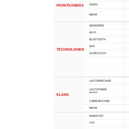
VIDEO
FRONTKAMERA
MEHR
SENSOREN
WI-FI
BLUETOOTH
GPS
TECHNOLOGIEN
ZUSÄTZLICH
LAUTSPRECHER
LAUTSTÄRKE
(dezibel)
KLANG
3,5MM-BUCHSE
MEHR
KAPAZITÄT
TYP