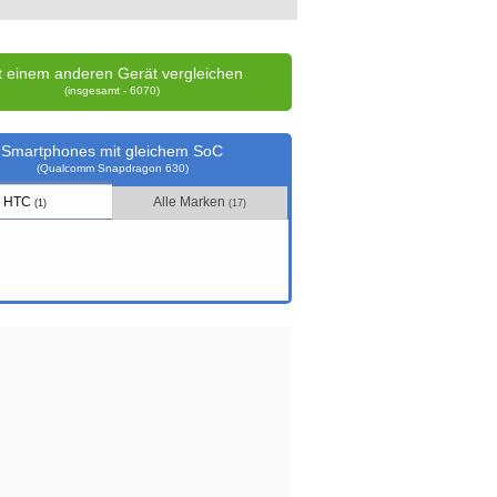
t einem anderen Gerät vergleichen
(insgesamt - 6070)
Smartphones mit gleichem SoC
(Qualcomm Snapdragon 630)
HTC
Alle Marken
(1)
(17)