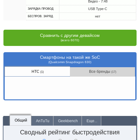
Видео - 7:48
USB Type-C
ЗАРЯДКА ПРОВОД
нет
БЕСПРОВ. ЗАРЯД.
Сравнить с другим девайсом
(всего 6070)
Смартфоны на такой же SoC
(Qualcomm Snapdragon 630)
HTC
Все бренды
(1)
(17)
Общий
AnTuTu
Geekbench
Еще...
Сводный рейтинг быстродействия