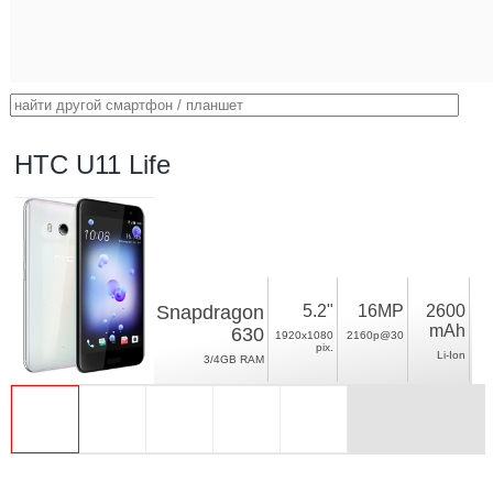
HTC U11 Life
Snapdragon
5.2"
16MP
2600
mAh
630
1920x1080
2160p@30
pix.
Li-Ion
3/4GB RAM