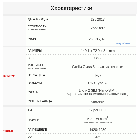
Характеристики
12 / 2017
ДАТА ВЫХОДА
СТОИМОСТЬ
233 USD
на момент выхода
2G, 3G, 4G
СВЯЗЬ
подробнее ↓
149.1 x 72.9 x 8.1 mm
РАЗМЕРЫ
142 г
ВЕС
МАТЕРИАЛ
Gorilla Glass 3, пластик, пластик
фронт, низ, рамка
IP67
П/В ЗАЩИТА
КОРПУС
USB Type-C
РАЗЪЕМЫ
1 или 2 SIM (Nano-SIM),
СЛОТЫ
карта памяти (комбинированный слот)
спереди
СКАНЕР ПАЛЬЦА
Super LCD
ТИП
2
5.2", 74.5cm
РАЗМЕР
(~68.6% площади корпуса)
1920x1080
РАЗРЕШЕНИЕ
ЭКРАН
424
PPI