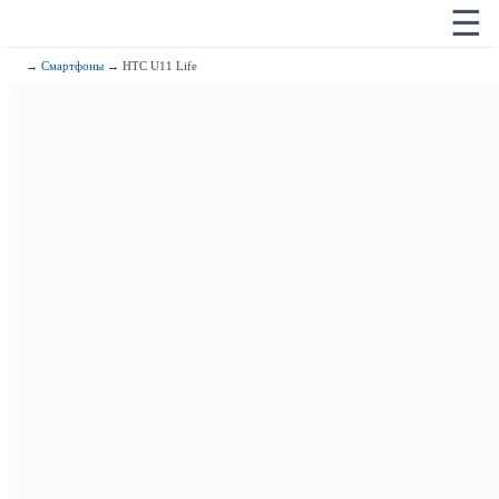
☰
→
Смартфоны
→ HTC U11 Life