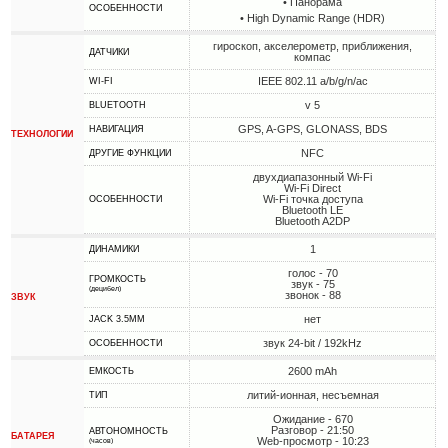
• Панорама
ОСОБЕННОСТИ
• High Dynamic Range (HDR)
гироскоп, акселерометр, приближения,
ДАТЧИКИ
компас
IEEE 802.11 a/b/g/n/ac
WI-FI
v 5
BLUETOOTH
GPS, A-GPS, GLONASS, BDS
НАВИГАЦИЯ
ТЕХНОЛОГИИ
NFC
ДРУГИЕ ФУНКЦИИ
двухдиапазонный Wi-Fi
Wi-Fi Direct
Wi-Fi точка доступа
ОСОБЕННОСТИ
Bluetooth LE
Bluetooth A2DP
1
ДИНАМИКИ
голос - 70
ГРОМКОСТЬ
звук - 75
(децибел)
звонок - 88
ЗВУК
нет
JACK 3.5MM
звук 24-bit / 192kHz
ОСОБЕННОСТИ
2600 mAh
ЕМКОСТЬ
литий-ионная, несъемная
ТИП
Ожидание - 670
Разговор - 21:50
АВТОНОМНОСТЬ
БАТАРЕЯ
Web-просмотр - 10:23
(часов)