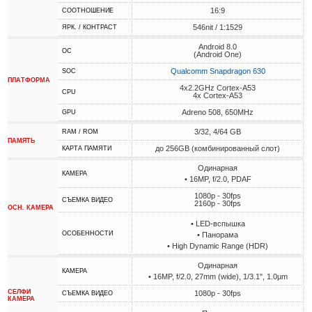
16:9
СООТНОШЕНИЕ
546nit / 1:1529
ЯРК. / КОНТРАСТ
Android 8.0
ОС
(Android One)
Qualcomm Snapdragon 630
SOC
ПЛАТФОРМА
4x2.2GHz Cortex-A53
CPU
4x Cortex-A53
Adreno 508, 650MHz
GPU
3/32, 4/64 GB
RAM / ROM
ПАМЯТЬ
до 256GB (комбинированный слот)
КАРТА ПАМЯТИ
Одинарная
КАМЕРА
• 16MP, f/2.0, PDAF
1080p - 30fps
СЪЕМКА ВИДЕО
2160p - 30fps
ОСН. КАМЕРА
• LED-вспышка
ОСОБЕННОСТИ
• Панорама
• High Dynamic Range (HDR)
Одинарная
КАМЕРА
• 16MP, f/2.0, 27mm (wide), 1/3.1", 1.0µm
СЕЛФИ
1080p - 30fps
СЪЕМКА ВИДЕО
КАМЕРА