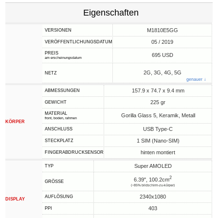
Eigenschaften
M1810E5GG
VERSIONEN
05 / 2019
VERÖFFENTLICHUNGSDATUM
PREIS
695 USD
am erscheinungsdatum
2G, 3G, 4G, 5G
NETZ
genauer ↓
157.9 x 74.7 x 9.4 mm
ABMESSUNGEN
225 gr
GEWICHT
MATERIAL
Gorilla Glass 5, Keramik, Metall
front, boden, rahmen
KÖRPER
USB Type-C
ANSCHLUSS
1 SIM (Nano-SIM)
STECKPLATZ
hinten montiert
FINGERABDRUCKSENSOR
Super AMOLED
TYP
2
6.39", 100.2cm
GRÖSSE
(~85% bildschirm-zu-körper)
2340x1080
AUFLÖSUNG
DISPLAY
403
PPI