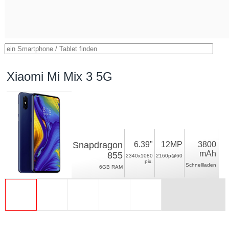
Xiaomi Mi Mix 3 5G
Snapdragon
6.39"
12MP
3800
mAh
855
2340x1080
2160p@60
pix.
Schnellladen
6GB RAM