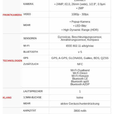
Zweifach
• 24MP, f/2.0, 26mm (wide), 1/2.8", 0.9µm
KAMERA
• 2MP
1080p - 30fps
VIDEO
FRONTKAMERA
• Popup-Kamera
MEHR
• LED-Blitz
• High Dynamic Range (HDR)
Gyroskop, Beschleunigungssensor,
SENSOREN
Annäherungssensor, Kompass
IEEE 802.11 a/b/g/n/ac
WI-FI
v 5
BLUETOOTH
GPS, A-GPS, GLONASS, Galileo, BDS, QZSS
GPS
TECHNOLOGIEN
NFC
ZUSÄTZLICH
Wi-Fi-Dualband
Wi-Fi Direct
Wi-Fi-Hotspot
Bluetooth LE
Bluetooth aptX
Bluetooth A2DP
1
LAUTSPRECHER
keine
3,5MM-BUCHSE
KLANG
aktive Geräuschunterdrückung
MEHR
3800 mAh
KAPAZITÄT