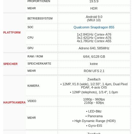
19.5:9
PROPORTIONEN
HDR
MEHR
Android 9.0
BETRIEBSSYSTEM
(MIUI 10)
Qualcomm Snapdragon 855
SOC
PLATTFORM
1x2.84GHz Cortex-A76
3x2.42GHz Cortex-A76
CPU
4x1.78GHz Cortex-A55
Adreno 640, 585MHz
GPU
6/64, 6/128 GB
RAM / ROM
keine
SPEICHERKARTE
SPEICHER
ROM UFS 2.1
MEHR
Zweifach
• 12MP, f/1.8 (wide), 1/2.55", 1.4µm, Dual Pixel
KAMERA
PDAF, 4-axis OIS
• 12MP (telephoto), 1/3.4", 1.0µm
1080p - 960fps
VIDEO
2160p - 60fps
HAUPTKAMERA
• LED-Blitz
• Panorama
MEHR
• High Dynamic Range (HDR)
• Gyro-EIS