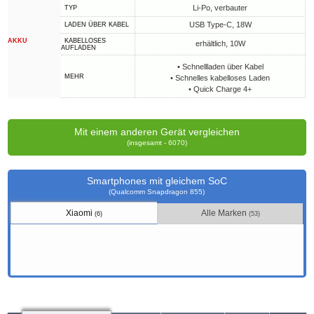
Li-Po, verbauter
TYP
USB Type-C, 18W
LADEN ÜBER KABEL
AKKU
KABELLOSES
erhältlich, 10W
AUFLADEN
• Schnellladen über Kabel
MEHR
• Schnelles kabelloses Laden
• Quick Charge 4+
Mit einem anderen Gerät vergleichen
(insgesamt - 6070)
Smartphones mit gleichem SoC
(Qualcomm Snapdragon 855)
Xiaomi
Alle Marken
(6)
(53)