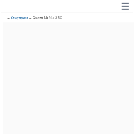
☰
→
Смартфоны
→ Xiaomi Mi Mix 3 5G