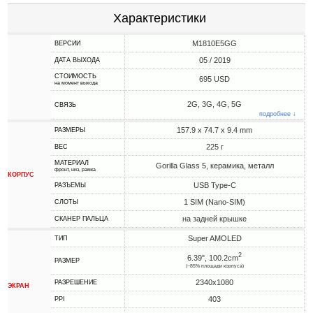
Характеристики
M1810E5GG
ВЕРСИИ
05 / 2019
ДАТА ВЫХОДА
СТОИМОСТЬ
695 USD
на момент выхода
2G, 3G, 4G, 5G
СВЯЗЬ
подробнее ↓
157.9 x 74.7 x 9.4 mm
РАЗМЕРЫ
225 г
ВЕС
МАТЕРИАЛ
Gorilla Glass 5, керамика, металл
фронт, низ, рамка
КОРПУС
USB Type-C
РАЗЪЕМЫ
1 SIM (Nano-SIM)
СЛОТЫ
на задней крышке
СКАНЕР ПАЛЬЦА
Super AMOLED
ТИП
2
6.39", 100.2cm
РАЗМЕР
(~85% площади корпуса)
2340x1080
РАЗРЕШЕНИЕ
ЭКРАН
403
PPI