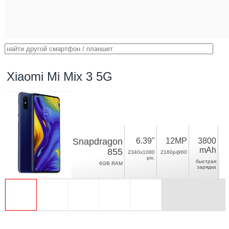
Xiaomi Mi Mix 3 5G
Snapdragon
6.39"
12MP
3800
mAh
855
2340x1080
2160p@60
pix.
быстрая
6GB RAM
зарядка