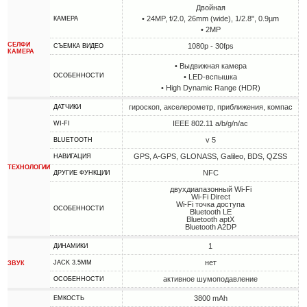
Двойная
• 24MP, f/2.0, 26mm (wide), 1/2.8", 0.9µm
КАМЕРА
• 2MP
СЕЛФИ
1080p - 30fps
СЪЕМКА ВИДЕО
КАМЕРА
• Выдвижная камера
ОСОБЕННОСТИ
• LED-вспышка
• High Dynamic Range (HDR)
гироскоп, акселерометр, приближения, компас
ДАТЧИКИ
IEEE 802.11 a/b/g/n/ac
WI-FI
v 5
BLUETOOTH
GPS, A-GPS, GLONASS, Galileo, BDS, QZSS
НАВИГАЦИЯ
ТЕХНОЛОГИИ
NFC
ДРУГИЕ ФУНКЦИИ
двухдиапазонный Wi-Fi
Wi-Fi Direct
Wi-Fi точка доступа
ОСОБЕННОСТИ
Bluetooth LE
Bluetooth aptX
Bluetooth A2DP
1
ДИНАМИКИ
нет
JACK 3.5MM
ЗВУК
активное шумоподавление
ОСОБЕННОСТИ
3800 mAh
ЕМКОСТЬ