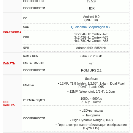
19.5:9
СООТНОШЕНИЕ
HDR
ОСОБЕННОСТИ
Android 9.0
ОС
(MIUI 10)
Qualcomm Snapdragon 855
SOC
ПЛАТФОРМА
1x2.84GHz Cortex-A76
3x2.42GHz Cortex-A76
CPU
4x1.78GHz Cortex-A55
Adreno 640, 585MHz
GPU
6/64, 6/128 GB
RAM / ROM
нет
КАРТА ПАМЯТИ
ПАМЯТЬ
ROM UFS 2.1
ОСОБЕННОСТИ
Двойная
• 12MP, f/1.8 (wide), 1/2.55", 1.4µm, Dual Pixel
КАМЕРА
PDAF, 4-axis OIS
• 12MP (telephoto), 1/3.4", 1.0µm
1080p - 960fps
СЪЕМКА ВИДЕО
2160p - 60fps
ОСН.
КАМЕРА
• LED-вспышка
• Панорама
ОСОБЕННОСТИ
• High Dynamic Range (HDR)
• Гиро-электронная стабилизация изображения
(Gyro-EIS)