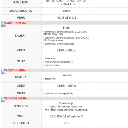
8/128, 8/256, 12/256, 12/512,
RAM / ROM
16/1024 GB
keine
SPEICHERKARTE
ROM UFS 3.1
MEHR
HAUPTKAMERA
Triple
• 64MP, f/1.6, 35mm (standard), 1/1.30", Sony
IMX787, PDAF, OIS
KAMERA
• 8MP, f/3.4, 125mm (periscope), 1/4.0", PDAF,
OIS, 5x optical zoom
• 50MP, f/2.2, 14mm (ultrawide)
2160p - 60fps
VIDEO
• Panorama
MEHR
• High Dynamic Range (HDR)
• Dual-LED-Blitz
FRONTKAMERA
Einzelne
KAMERA
• 16MP, f/2.5
2160p - 60fps
VIDEO
MEHR
• High Dynamic Range (HDR)
TECHNOLOGIEN
Gyroskop,
Beschleunigungssensor,
SENSOREN
Annäherungssensor, Kompass
IEEE 802.11 a/b/g/n/ac/6
WI-FI
v 5
BLUETOOTH