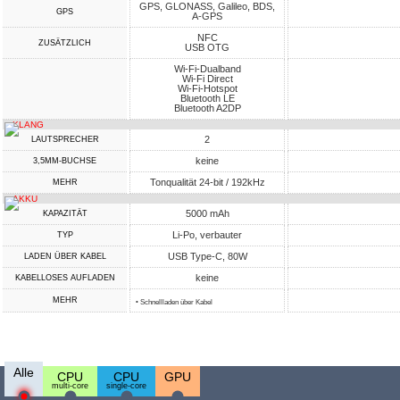
GPS, GLONASS, Galileo, BDS,
GPS
A-GPS
NFC
ZUSÄTZLICH
USB OTG
Wi-Fi-Dualband
Wi-Fi Direct
Wi-Fi-Hotspot
Bluetooth LE
Bluetooth A2DP
KLANG
2
LAUTSPRECHER
keine
3,5MM-BUCHSE
Tonqualität 24-bit / 192kHz
MEHR
AKKU
5000 mAh
KAPAZITÄT
Li-Po, verbauter
TYP
USB Type-C, 80W
LADEN ÜBER KABEL
keine
KABELLOSES AUFLADEN
MEHR
• Schnellladen über Kabel
Alle
CPU
CPU
GPU
multi-core
single-core