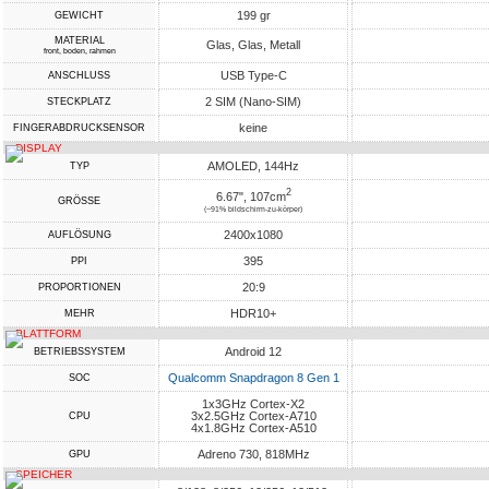
199 gr
GEWICHT
MATERIAL
Glas, Glas, Metall
front, boden, rahmen
USB Type-C
ANSCHLUSS
2 SIM (Nano-SIM)
STECKPLATZ
keine
FINGERABDRUCKSENSOR
DISPLAY
AMOLED, 144Hz
TYP
2
6.67", 107cm
GRÖSSE
(~91% bildschirm-zu-körper)
2400x1080
AUFLÖSUNG
395
PPI
20:9
PROPORTIONEN
HDR10+
MEHR
PLATTFORM
Android 12
BETRIEBSSYSTEM
Qualcomm Snapdragon 8 Gen 1
SOC
1x3GHz Cortex-X2
3x2.5GHz Cortex-A710
CPU
4x1.8GHz Cortex-A510
Adreno 730, 818MHz
GPU
SPEICHER