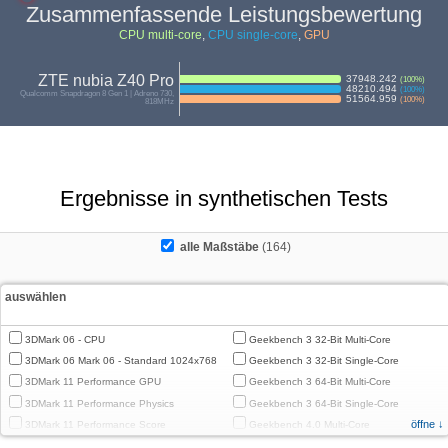
Zusammenfassende Leistungsbewertung
CPU multi-core
,
CPU single-core
,
GPU
ZTE nubia Z40 Pro
37948.242
(
100
%)
48210.494
(
100
%)
Qualcomm Snapdragon 8 Gen 1 | Adreno 730,
51564.959
(
100
%)
818MHz
Ergebnisse in synthetischen Tests
alle Maßstäbe
(164)
auswählen
3DMark 06 - CPU
Geekbench 3 32-Bit Multi-Core
3DMark 06 Mark 06 - Standard 1024x768
Geekbench 3 32-Bit Single-Core
3DMark 11 Performance GPU
Geekbench 3 64-Bit Multi-Core
3DMark 11 Performance Physics
Geekbench 3 64-Bit Single-Core
öffne ↓
3DMark 11 Performance Score
Geekbench 4.0 Multi-Core
3DMark Cloud Gate Graphics
Geekbench 4.0 Single-Core