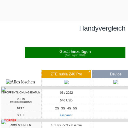
Handyvergleich
Gerät hinzufügen
(Auf Lager: 6070)
✖
ZTE nubia Z40 Pro
Device
03 / 2022
VERÖFFENTLICHUNGSDATUM
PREIS
540 USD
am erscheinungsdatum
2G, 3G, 4G, 5G
NETZ
Genauer
SEITE
KÖRPER
161.9 x 72.9 x 8.4 mm
ABMESSUNGEN