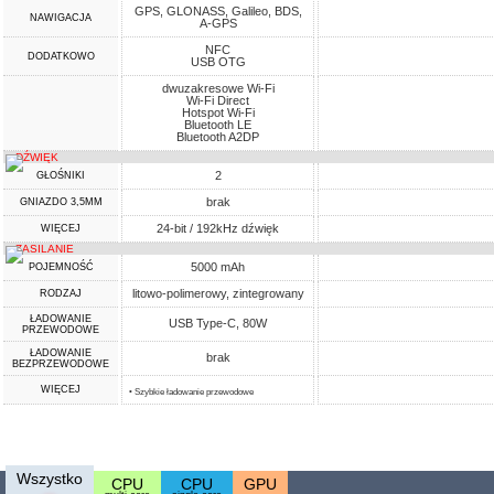
GPS, GLONASS, Galileo, BDS,
NAWIGACJA
A-GPS
NFC
DODATKOWO
USB OTG
dwuzakresowe Wi-Fi
Wi-Fi Direct
Hotspot Wi-Fi
Bluetooth LE
Bluetooth A2DP
DŹWIĘK
2
GŁOŚNIKI
brak
GNIAZDO 3,5MM
24-bit / 192kHz dźwięk
WIĘCEJ
ZASILANIE
5000 mAh
POJEMNOŚĆ
litowo-polimerowy, zintegrowany
RODZAJ
ŁADOWANIE
USB Type-C, 80W
PRZEWODOWE
ŁADOWANIE
brak
BEZPRZEWODOWE
WIĘCEJ
• Szybkie ładowanie przewodowe
Wszystko
CPU
CPU
GPU