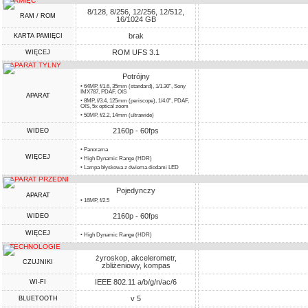
PAMIĘĆ
8/128, 8/256, 12/256, 12/512,
RAM / ROM
16/1024 GB
brak
KARTA PAMIĘCI
ROM UFS 3.1
WIĘCEJ
APARAT TYLNY
Potrójny
• 64MP, f/1.6, 35mm (standard), 1/1.30", Sony
IMX787, PDAF, OIS
APARAT
• 8MP, f/3.4, 125mm (periscope), 1/4.0", PDAF,
OIS, 5x optical zoom
• 50MP, f/2.2, 14mm (ultrawide)
2160p - 60fps
WIDEO
• Panorama
WIĘCEJ
• High Dynamic Range (HDR)
• Lampa błyskowa z dwiema diodami LED
APARAT PRZEDNI
Pojedynczy
APARAT
• 16MP, f/2.5
2160p - 60fps
WIDEO
WIĘCEJ
• High Dynamic Range (HDR)
TECHNOLOGIE
żyroskop, akcelerometr,
CZUJNIKI
zbliżeniowy, kompas
IEEE 802.11 a/b/g/n/ac/6
WI-FI
v 5
BLUETOOTH