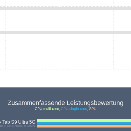
Zusammenfassende Leistungsbewertung
CPU multi-core
,
CPU single-core
,
GPU
 Tab S9 Ultra 5G
on 8+ Gen 2 | Adreno 740, 719MHz