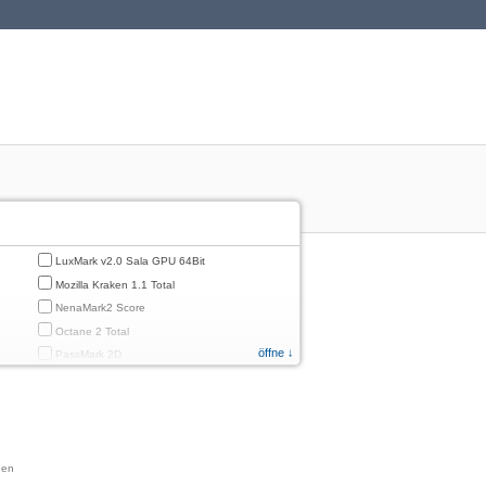
LuxMark v2.0 Sala GPU 64Bit
Mozilla Kraken 1.1 Total
NenaMark2 Score
Octane 2 Total
öffne ↓
PassMark 2D
PassMark 3D
PassMark Mobile 1
PassMark v.3 2D
PassMark v.3 3D
nen
PassMark v.3 CPU