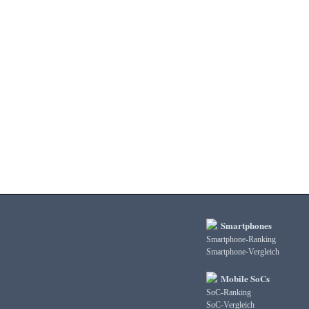
3DMark Fire Strike Standard Score
3DMark Ice Storm Extreme Graphics
3DMark Ice Storm Extreme Physics
3DMark Ice Storm Graphics
3DMark Ice Storm Physics
3DMark Ice Storm Unlimited Graphics
3DMark Ice Storm Unlimited Physics
3DMark Sling Shot Extreme Unlimited
3DMark Sling Shot Extreme Unlimited Graphics
3DMark Sling Shot Extreme Unlimited Physics
3DMark Sling Shot Unlimited
3DMark Sling Shot Unlimited Graphics
3DMark Sling Shot Unlimited Physics
3DMark Wild Life
3DMark Wild Life Extreme Unlimited
Smartphones
3DMark Wild Life Unlimited
Smartphone-Ranking
AI Score
Smartphone-Vergleich
AiTuTu 1.4
AndEBench Java
Mobile SoCs
AndEBench Native
SoC-Ranking
AnTuTu 10 CPU
SoC-Vergleich