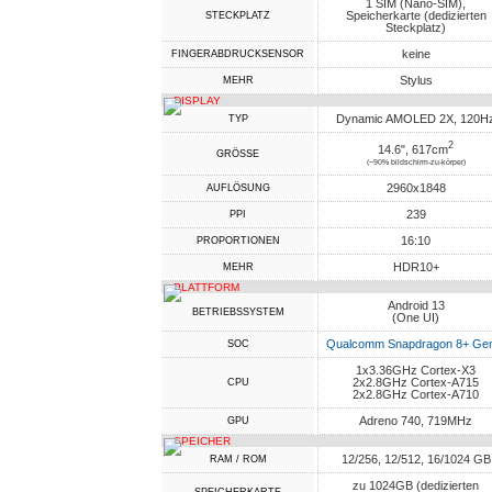
1 SIM (Nano-SIM),
Speicherkarte (dedizierten
STECKPLATZ
Steckplatz)
keine
FINGERABDRUCKSENSOR
Stylus
MEHR
DISPLAY
Dynamic AMOLED 2X, 120H
TYP
2
14.6", 617cm
GRÖSSE
(~90% bildschirm-zu-körper)
2960x1848
AUFLÖSUNG
239
PPI
16:10
PROPORTIONEN
HDR10+
MEHR
PLATTFORM
Android 13
BETRIEBSSYSTEM
(One UI)
Qualcomm Snapdragon 8+ Ge
SOC
1x3.36GHz Cortex-X3
2x2.8GHz Cortex-A715
CPU
2x2.8GHz Cortex-A710
Adreno 740, 719MHz
GPU
SPEICHER
12/256, 12/512, 16/1024 GB
RAM / ROM
zu 1024GB (dedizierten