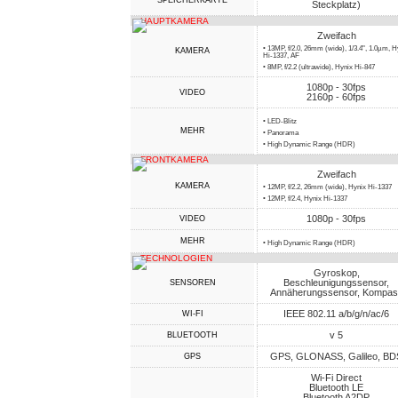
SPEICHERKARTE
Steckplatz)
HAUPTKAMERA
Zweifach
• 13MP, f/2.0, 26mm (wide), 1/3.4", 1.0µm, H
KAMERA
Hi-1337, AF
• 8MP, f/2.2 (ultrawide), Hynix Hi-847
1080p - 30fps
VIDEO
2160p - 60fps
• LED-Blitz
MEHR
• Panorama
• High Dynamic Range (HDR)
FRONTKAMERA
Zweifach
KAMERA
• 12MP, f/2.2, 26mm (wide), Hynix Hi-1337
• 12MP, f/2.4, Hynix Hi-1337
1080p - 30fps
VIDEO
MEHR
• High Dynamic Range (HDR)
TECHNOLOGIEN
Gyroskop,
Beschleunigungssensor,
SENSOREN
Annäherungssensor, Kompa
IEEE 802.11 a/b/g/n/ac/6
WI-FI
v 5
BLUETOOTH
GPS, GLONASS, Galileo, BD
GPS
Wi-Fi Direct
Bluetooth LE
Bluetooth A2DP