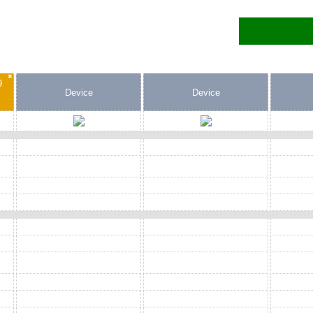
✖
9
Device
Device