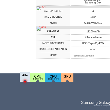
Samsung Dex
KLANG
4
LAUTSPRECHER
keine
3,5MM-BUCHSE
Audio von AKG
MEHR
AKKU
11200 mAh
KAPAZITÄT
Li-Po, verbauter
TYP
USB Type-C, 45W
LADEN ÜBER KABEL
keine
KABELLOSES AUFLADEN
MEHR
• Schnellladen über Kabel
Alle
CPU
CPU
GPU
multi-core
single-core
Samsung Galaxy
Qualcomm Snapdrag