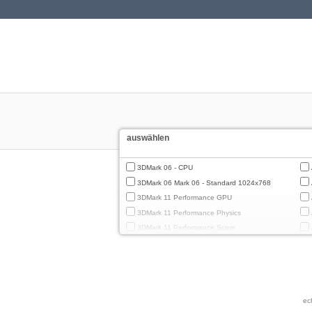
auswählen
3DMark 06 - CPU
3DMark 06 Mark 06 - Standard 1024x768
3DMark 11 Performance GPU
3DMark 11 Performance Physics
3DMark 11 Performance Score
3DMark Cloud Gate Graphics
3DMark Cloud Gate Physics
3DMark Cloud Gate Score
3DMark Fire Strike Standard Graphics
ec
3DMark Fire Strike Standard Physics