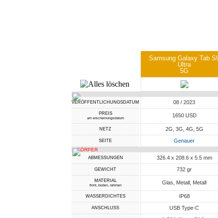
Samsung Galaxy Tab S
Ultra
5G
08 / 2023
VERÖFFENTLICHUNGSDATUM
PREIS
1650 USD
am erscheinungsdatum
2G, 3G, 4G, 5G
NETZ
Genauer
SEITE
KÖRPER
326.4 x 208.6 x 5.5 mm
ABMESSUNGEN
732 gr
GEWICHT
MATERIAL
Glas, Metall, Metall
front, boden, rahmen
IP68
WASSERDICHTES
USB Type-C
ANSCHLUSS