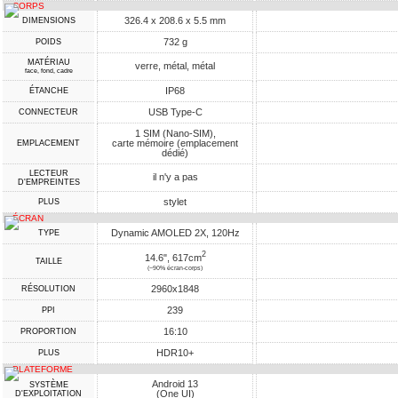
CORPS
326.4 x 208.6 x 5.5 mm
DIMENSIONS
732 g
POIDS
MATÉRIAU
verre, métal, métal
face, fond, cadre
IP68
ÉTANCHE
USB Type-C
CONNECTEUR
1 SIM (Nano-SIM),
carte mémoire (emplacement
EMPLACEMENT
dédié)
LECTEUR
il n'y a pas
D'EMPREINTES
stylet
PLUS
ÉCRAN
Dynamic AMOLED 2X, 120Hz
TYPE
2
14.6", 617cm
TAILLE
(~90% écran-corps)
2960x1848
RÉSOLUTION
239
PPI
16:10
PROPORTION
HDR10+
PLUS
PLATEFORME
Android 13
SYSTÈME
(One UI)
D'EXPLOITATION