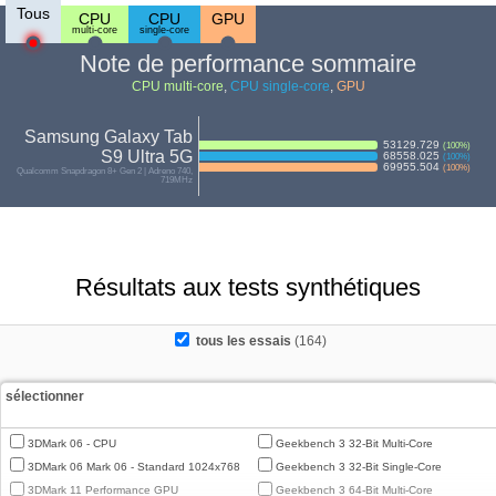
Tous
CPU
CPU
GPU
multi-core
single-core
Note de performance sommaire
CPU multi-core
,
CPU single-core
,
GPU
Samsung Galaxy Tab
53129.729
(
100
%)
S9 Ultra 5G
68558.025
(
100
%)
69955.504
(
100
%)
Qualcomm Snapdragon 8+ Gen 2 | Adreno 740,
719MHz
Résultats aux tests synthétiques
tous les essais
(164)
sélectionner
3DMark 06 - CPU
Geekbench 3 32-Bit Multi-Core
3DMark 06 Mark 06 - Standard 1024x768
Geekbench 3 32-Bit Single-Core
3DMark 11 Performance GPU
Geekbench 3 64-Bit Multi-Core