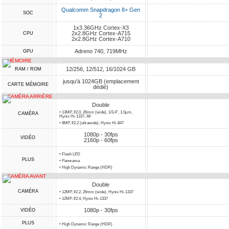
Qualcomm Snapdragon 8+ Gen
SOC
2
1x3.36GHz Cortex-X3
2x2.8GHz Cortex-A715
CPU
2x2.8GHz Cortex-A710
Adreno 740, 719MHz
GPU
MÉMOIRE
12/256, 12/512, 16/1024 GB
RAM / ROM
jusqu'à 1024GB (emplacement
CARTE MÉMOIRE
dédié)
CAMÉRA ARRIÈRE
Double
• 13MP, f/2.0, 26mm (wide), 1/3.4", 1.0µm,
CAMÉRA
Hynix Hi-1337, AF
• 8MP, f/2.2 (ultrawide), Hynix Hi-847
1080p - 30fps
VIDÉO
2160p - 60fps
• Flash LED
PLUS
• Panorama
• High Dynamic Range (HDR)
CAMÉRA AVANT
Double
CAMÉRA
• 12MP, f/2.2, 26mm (wide), Hynix Hi-1337
• 12MP, f/2.4, Hynix Hi-1337
1080p - 30fps
VIDÉO
PLUS
• High Dynamic Range (HDR)