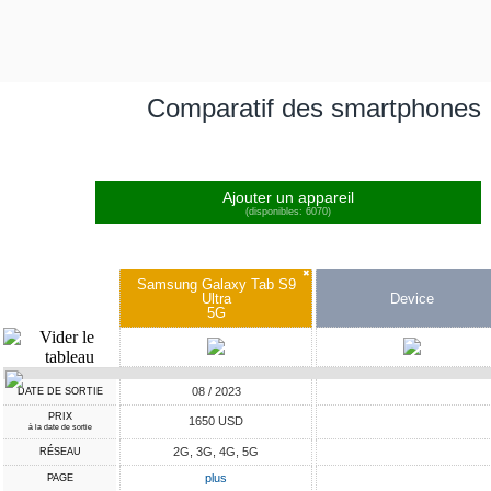
Comparatif des smartphones
Ajouter un appareil
(disponibles: 6070)
✖
Samsung Galaxy Tab S9
Ultra
Device
5G
08 / 2023
DATE DE SORTIE
PRIX
1650 USD
à la date de sortie
2G, 3G, 4G, 5G
RÉSEAU
plus
PAGE