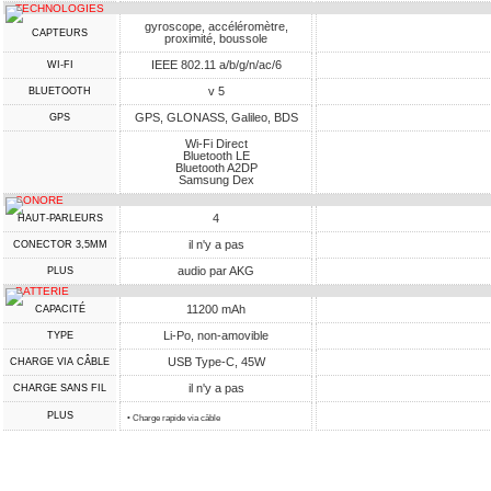
TECHNOLOGIES
gyroscope, accéléromètre,
CAPTEURS
proximité, boussole
IEEE 802.11 a/b/g/n/ac/6
WI-FI
v 5
BLUETOOTH
GPS, GLONASS, Galileo, BDS
GPS
Wi-Fi Direct
Bluetooth LE
Bluetooth A2DP
Samsung Dex
SONORE
4
HAUT-PARLEURS
il n'y a pas
CONECTOR 3,5MM
audio par AKG
PLUS
BATTERIE
11200 mAh
CAPACITÉ
Li-Po, non-amovible
TYPE
USB Type-C, 45W
CHARGE VIA CÂBLE
il n'y a pas
CHARGE SANS FIL
PLUS
• Charge rapide via câble