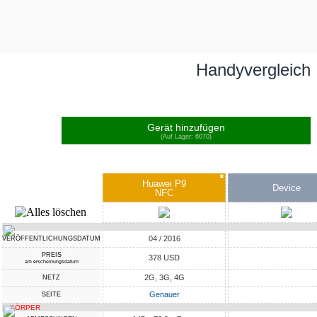
Handyvergleich
Gerät hinzufügen
(Auf Lager: 6070)
✖
Huawei P9
Device
NFC
04 / 2016
VERÖFFENTLICHUNGSDATUM
PREIS
378 USD
am erscheinungsdatum
2G, 3G, 4G
NETZ
Genauer
SEITE
KÖRPER