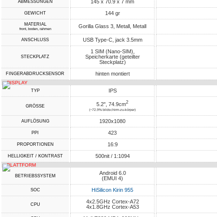
145 x 70.9 x 7 mm
ABMESSUNGEN
144 gr
GEWICHT
MATERIAL
Gorilla Glass 3, Metall, Metall
front, boden, rahmen
USB Type-C, jack 3.5mm
ANSCHLUSS
1 SIM (Nano-SIM),
Speicherkarte (geteilter
STECKPLATZ
Steckplatz)
hinten montiert
FINGERABDRUCKSENSOR
DISPLAY
IPS
TYP
2
5.2", 74.9cm
GRÖSSE
(~72.9% bildschirm-zu-körper)
1920x1080
AUFLÖSUNG
423
PPI
16:9
PROPORTIONEN
500nit / 1:1094
HELLIGKEIT / KONTRAST
PLATTFORM
Android 6.0
BETRIEBSSYSTEM
(EMUI 4)
HiSilicon Kirin 955
SOC
4x2.5GHz Cortex-A72
CPU
4x1.8GHz Cortex-A53