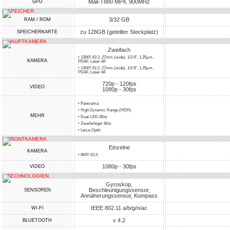
Mali-T880 MP4, 900MHz
GPU
SPEICHER
3/32 GB
RAM / ROM
zu 128GB (geteilter Steckplatz)
SPEICHERKARTE
HAUPTKAMERA
Zweifach
• 12MP, f/2.2, 27mm (wide), 1/2.9", 1.25µm,
KAMERA
PDAF, Laser AF
• 12MP, f/2.2, 27mm (wide), 1/2.9", 1.25µm,
PDAF, Laser AF
720p - 120fps
VIDEO
1080p - 30fps
• Panorama
• High Dynamic Range (HDR)
MEHR
• Dual-LED-Blitz
• Zweifarbiger Blitz
• Leica-Optik
FRONTKAMERA
Einzelne
KAMERA
• 8MP, f/2.4
1080p - 30fps
VIDEO
TECHNOLOGIEN
Gyroskop,
Beschleunigungssensor,
SENSOREN
Annäherungssensor, Kompass
IEEE 802.11 a/b/g/n/ac
WI-FI
v 4.2
BLUETOOTH