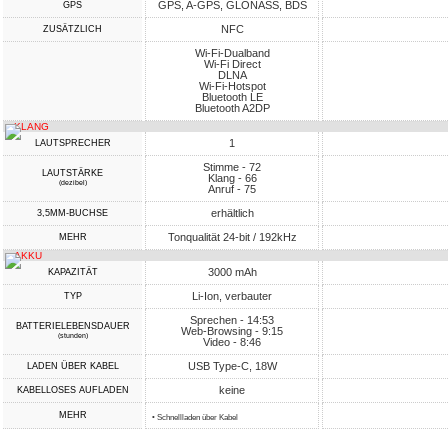
GPS, A-GPS, GLONASS, BDS
GPS
NFC
ZUSÄTZLICH
Wi-Fi-Dualband
Wi-Fi Direct
DLNA
Wi-Fi-Hotspot
Bluetooth LE
Bluetooth A2DP
KLANG
1
LAUTSPRECHER
Stimme - 72
LAUTSTÄRKE
Klang - 66
(dezibel)
Anruf - 75
erhältlich
3,5MM-BUCHSE
Tonqualität 24-bit / 192kHz
MEHR
AKKU
3000 mAh
KAPAZITÄT
Li-Ion, verbauter
TYP
Sprechen - 14:53
BATTERIELEBENSDAUER
Web-Browsing - 9:15
(stunden)
Video - 8:46
USB Type-C, 18W
LADEN ÜBER KABEL
keine
KABELLOSES AUFLADEN
MEHR
• Schnellladen über Kabel