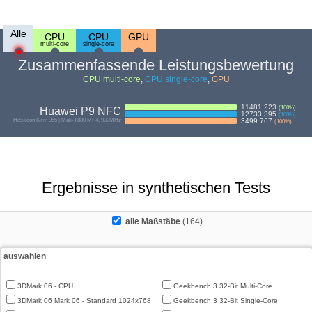
Alle
CPU
CPU
GPU
multi-core
single-core
Zusammenfassende Leistungsbewertung
CPU multi-core
,
CPU single-core
,
GPU
11481.223
(
100
%)
Huawei P9 NFC
12733.395
(
100
%)
HiSilicon Kirin 955 | Mali-T880 MP4, 900MHz
3499.767
(
100
%)
Ergebnisse in synthetischen Tests
alle Maßstäbe
(164)
auswählen
3DMark 06 - CPU
Geekbench 3 32-Bit Multi-Core
3DMark 06 Mark 06 - Standard 1024x768
Geekbench 3 32-Bit Single-Core