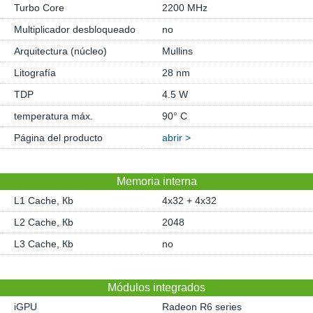
Turbo Core
2200 MHz
Multiplicador desbloqueado
no
Arquitectura (núcleo)
Mullins
Litografía
28 nm
TDP
4.5 W
temperatura máx.
90° C
Página del producto
abrir >
Memoria interna
L1 Cache, Кb
4x32 + 4x32
L2 Cache, Кb
2048
L3 Cache, Кb
no
Módulos integrados
iGPU
Radeon R6 series