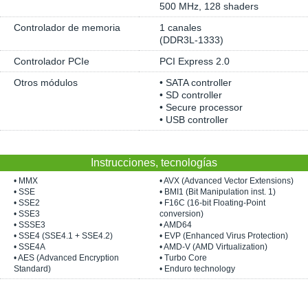
500 MHz, 128 shaders
Controlador de memoria
1 canales
(DDR3L-1333)
Controlador PCIe
PCI Express 2.0
Otros módulos
• SATA controller
• SD controller
• Secure processor
• USB controller
Instrucciones, tecnologías
• MMX
• AVX (Advanced Vector Extensions)
• SSE
• BMI1 (Bit Manipulation inst. 1)
• SSE2
• F16C (16-bit Floating-Point
• SSE3
conversion)
• SSSE3
• AMD64
• SSE4 (SSE4.1 + SSE4.2)
• EVP (Enhanced Virus Protection)
• SSE4A
• AMD-V (AMD Virtualization)
• AES (Advanced Encryption
• Turbo Core
Standard)
• Enduro technology