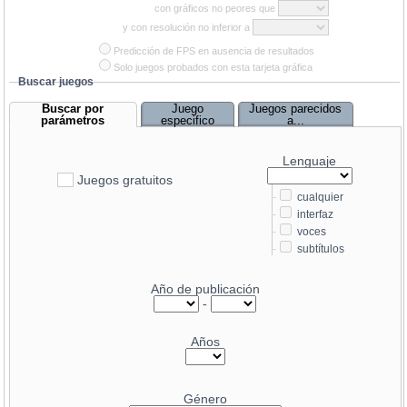
con gráficos no peores que
y con resolución no inferior a
Predicción de FPS en ausencia de resultados
Solo juegos probados con esta tarjeta gráfica
Buscar juegos
Buscar por
Juego
Juegos parecidos
parámetros
especifico
a...
Lenguaje
Juegos gratuitos
-
cualquier
-
interfaz
-
voces
-
subtítulos
Año de publicación
-
Años
Género