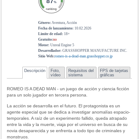
87
%
ranking
Género:
Aventura, Acción
Fecha de lanzamiento:
10.02.2026
Limite de edad:
18+
Gratuito:
no
Motor:
Unreal Engine 5
Desarrollador:
GRASSHOPPER MANUFACTURE INC.
Sitio Web:
romeo-is-a-dead-man.grasshopper.co.jp
Descripción
Foto,
Requisitos del
FPS de tarjetas
vídeo
sistema
gráficas
ROMEO IS A DEAD MAN - un juego de acción y ciencia ficción
para un solo jugador en tercera persona.
La acción se desarrolla en el futuro. El protagonista es un
agente especial que se dedica a investigar anomalías espacio-
temporales. A raíz de un experimento fallido, queda atrapado
entre la vida y la muerte, viaja por el universo en busca de su
novia desaparecida y se enfrenta a todo tipo de criminales y
monstruos.