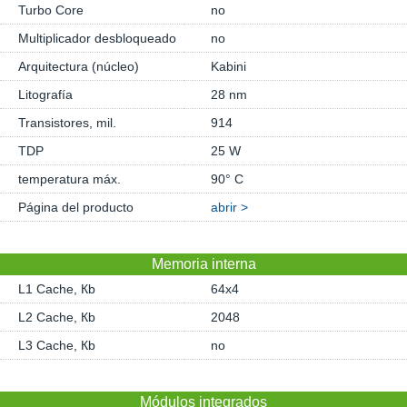
Turbo Core
no
Multiplicador desbloqueado
no
Arquitectura (núcleo)
Kabini
Litografía
28 nm
Transistores, mil.
914
TDP
25 W
temperatura máx.
90° C
Página del producto
abrir >
Memoria interna
L1 Cache, Кb
64x4
L2 Cache, Кb
2048
L3 Cache, Кb
no
Módulos integrados