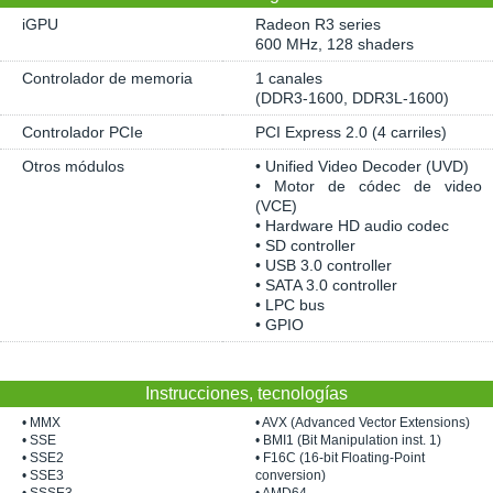
iGPU
Radeon R3 series
600 MHz, 128 shaders
Controlador de memoria
1 canales
(DDR3-1600, DDR3L-1600)
Controlador PCIe
PCI Express 2.0 (4 carriles)
Otros módulos
• Unified Video Decoder (UVD)
• Motor de códec de video
(VCE)
• Hardware HD audio codec
• SD controller
• USB 3.0 controller
• SATA 3.0 controller
• LPC bus
• GPIO
Instrucciones, tecnologías
• MMX
• AVX (Advanced Vector Extensions)
• SSE
• BMI1 (Bit Manipulation inst. 1)
• SSE2
• F16C (16-bit Floating-Point
• SSE3
conversion)