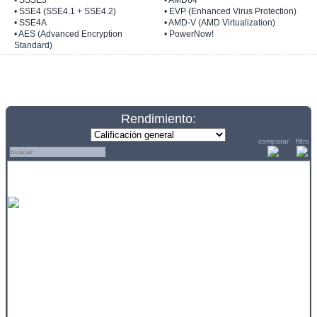
• SSSE3
• AMD64
• SSE4 (SSE4.1 + SSE4.2)
• EVP (Enhanced Virus Protection)
• SSE4A
• AMD-V (AMD Virtualization)
• AES (Advanced Encryption
• PowerNow!
Standard)
Rendimiento:
comparar
filtro