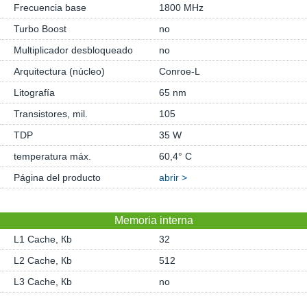
Frecuencia base
1800 MHz
Turbo Boost
no
Multiplicador desbloqueado
no
Arquitectura (núcleo)
Conroe-L
Litografía
65 nm
Transistores, mil.
105
TDP
35 W
temperatura máx.
60,4° C
Página del producto
abrir >
Memoria interna
L1 Cache, Кb
32
L2 Cache, Кb
512
L3 Cache, Кb
no