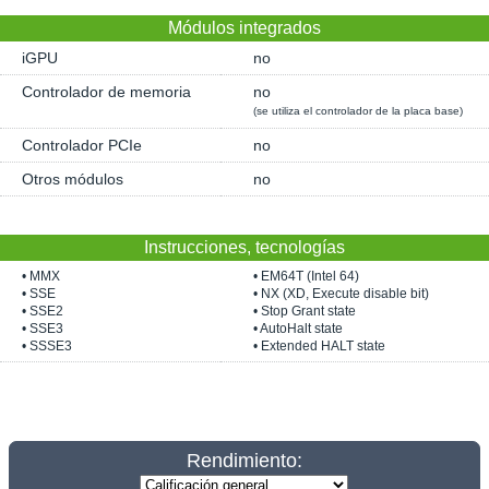
Módulos integrados
iGPU
no
Controlador de memoria
no
(se utiliza el controlador de la placa base)
Controlador PCIe
no
Otros módulos
no
Instrucciones, tecnologías
• MMX
• EM64T (Intel 64)
• SSE
• NX (XD, Execute disable bit)
• SSE2
• Stop Grant state
• SSE3
• AutoHalt state
• SSSE3
• Extended HALT state
Rendimiento: