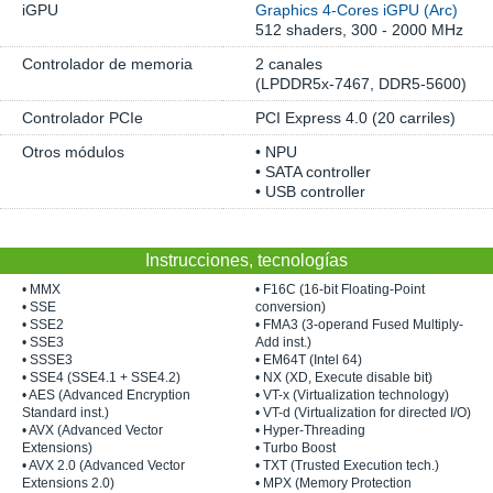
iGPU
Graphics 4-Cores iGPU (Arc)
512 shaders, 300 - 2000 MHz
Controlador de memoria
2 canales
(LPDDR5x-7467, DDR5-5600)
Controlador PCIe
PCI Express 4.0 (20 carriles)
Otros módulos
• NPU
• SATA controller
• USB controller
Instrucciones, tecnologías
• MMX
• F16C (16-bit Floating-Point
• SSE
conversion)
• SSE2
• FMA3 (3-operand Fused Multiply-
• SSE3
Add inst.)
• SSSE3
• EM64T (Intel 64)
• SSE4 (SSE4.1 + SSE4.2)
• NX (XD, Execute disable bit)
• AES (Advanced Encryption
• VT-x (Virtualization technology)
Standard inst.)
• VT-d (Virtualization for directed I/O)
• AVX (Advanced Vector
• Hyper-Threading
Extensions)
• Turbo Boost
• AVX 2.0 (Advanced Vector
• TXT (Trusted Execution tech.)
Extensions 2.0)
• MPX (Memory Protection