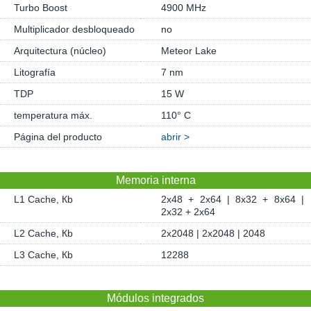
Turbo Boost
4900 MHz
Multiplicador desbloqueado
no
Arquitectura (núcleo)
Meteor Lake
Litografía
7 nm
TDP
15 W
temperatura máx.
110° C
Página del producto
abrir >
Memoria interna
L1 Cache, Кb
2x48 + 2x64 | 8x32 + 8x64 |
2x32 + 2x64
L2 Cache, Кb
2x2048 | 2x2048 | 2048
L3 Cache, Кb
12288
Módulos integrados