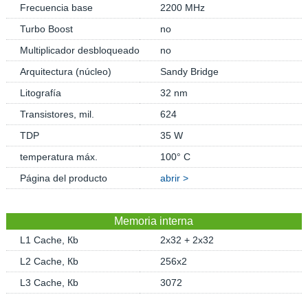
Frecuencia base
2200 MHz
Turbo Boost
no
Multiplicador desbloqueado
no
Arquitectura (núcleo)
Sandy Bridge
Litografía
32 nm
Transistores, mil.
624
TDP
35 W
temperatura máx.
100° C
Página del producto
abrir >
Memoria interna
L1 Cache, Кb
2x32 + 2x32
L2 Cache, Кb
256x2
L3 Cache, Кb
3072