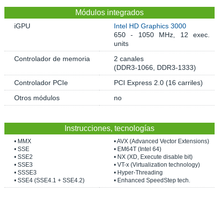
Módulos integrados
iGPU
Intel HD Graphics 3000
650 - 1050 MHz, 12 exec.
units
Controlador de memoria
2 canales
(DDR3-1066, DDR3-1333)
Controlador PCIe
PCI Express 2.0 (16 carriles)
Otros módulos
no
Instrucciones, tecnologías
• MMX
• AVX (Advanced Vector Extensions)
• SSE
• EM64T (Intel 64)
• SSE2
• NX (XD, Execute disable bit)
• SSE3
• VT-x (Virtualization technology)
• SSSE3
• Hyper-Threading
• SSE4 (SSE4.1 + SSE4.2)
• Enhanced SpeedStep tech.