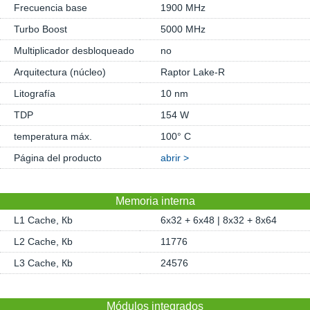
Frecuencia base
1900 MHz
Turbo Boost
5000 MHz
Multiplicador desbloqueado
no
Arquitectura (núcleo)
Raptor Lake-R
Litografía
10 nm
TDP
154 W
temperatura máx.
100° C
Página del producto
abrir >
Memoria interna
L1 Cache, Кb
6x32 + 6x48 | 8x32 + 8x64
L2 Cache, Кb
11776
L3 Cache, Кb
24576
Módulos integrados