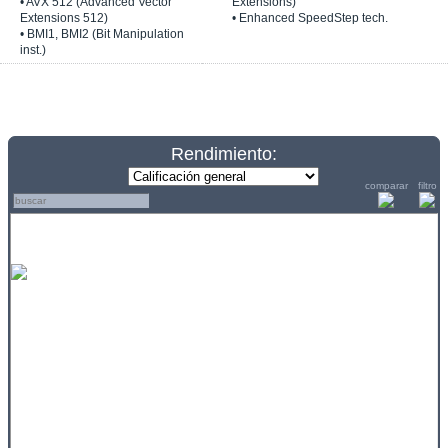
• AVX 512 (Advanced Vector
Extensions)
Extensions 512)
• Enhanced SpeedStep tech.
• BMI1, BMI2 (Bit Manipulation
inst.)
Rendimiento:
comparar
filtro