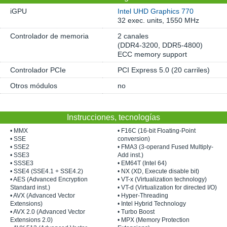
iGPU
Intel UHD Graphics 770
32 exec. units, 1550 MHz
Controlador de memoria
2 canales
(DDR4-3200, DDR5-4800)
ECC memory support
Controlador PCIe
PCI Express 5.0 (20 carriles)
Otros módulos
no
Instrucciones, tecnologías
• MMX
• F16C (16-bit Floating-Point
• SSE
conversion)
• SSE2
• FMA3 (3-operand Fused Multiply-
• SSE3
Add inst.)
• SSSE3
• EM64T (Intel 64)
• SSE4 (SSE4.1 + SSE4.2)
• NX (XD, Execute disable bit)
• AES (Advanced Encryption
• VT-x (Virtualization technology)
Standard inst.)
• VT-d (Virtualization for directed I/O)
• AVX (Advanced Vector
• Hyper-Threading
Extensions)
• Intel Hybrid Technology
• AVX 2.0 (Advanced Vector
• Turbo Boost
Extensions 2.0)
• MPX (Memory Protection