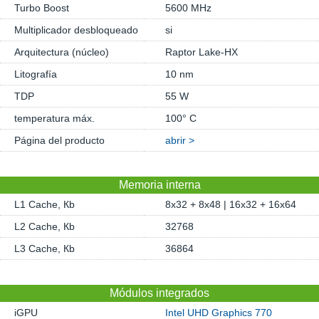
Turbo Boost
5600 MHz
Multiplicador desbloqueado
si
Arquitectura (núcleo)
Raptor Lake-HX
Litografía
10 nm
TDP
55 W
temperatura máx.
100° C
Página del producto
abrir >
Memoria interna
L1 Cache, Кb
8x32 + 8x48 | 16x32 + 16x64
L2 Cache, Кb
32768
L3 Cache, Кb
36864
Módulos integrados
iGPU
Intel UHD Graphics 770