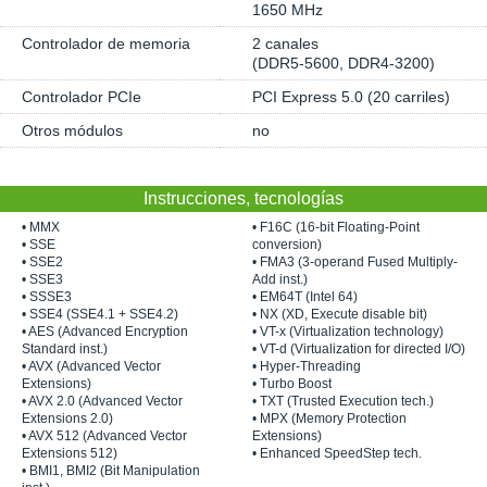
1650 MHz
Controlador de memoria
2 canales
(DDR5-5600, DDR4-3200)
Controlador PCIe
PCI Express 5.0 (20 carriles)
Otros módulos
no
Instrucciones, tecnologías
• MMX
• F16C (16-bit Floating-Point
• SSE
conversion)
• SSE2
• FMA3 (3-operand Fused Multiply-
• SSE3
Add inst.)
• SSSE3
• EM64T (Intel 64)
• SSE4 (SSE4.1 + SSE4.2)
• NX (XD, Execute disable bit)
• AES (Advanced Encryption
• VT-x (Virtualization technology)
Standard inst.)
• VT-d (Virtualization for directed I/O)
• AVX (Advanced Vector
• Hyper-Threading
Extensions)
• Turbo Boost
• AVX 2.0 (Advanced Vector
• TXT (Trusted Execution tech.)
Extensions 2.0)
• MPX (Memory Protection
• AVX 512 (Advanced Vector
Extensions)
Extensions 512)
• Enhanced SpeedStep tech.
• BMI1, BMI2 (Bit Manipulation