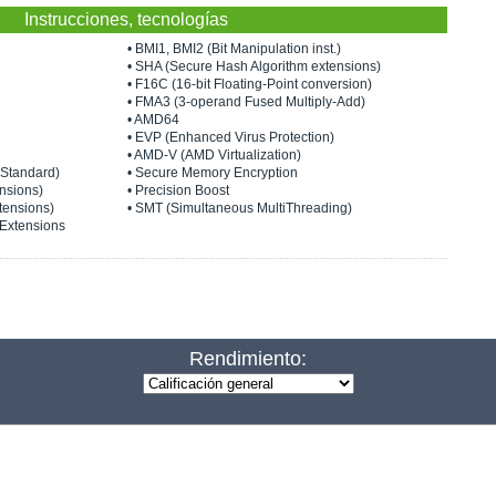
Instrucciones, tecnologías
• BMI1, BMI2 (Bit Manipulation inst.)
• SHA (Secure Hash Algorithm extensions)
• F16C (16-bit Floating-Point conversion)
• FMA3 (3-operand Fused Multiply-Add)
• AMD64
• EVP (Enhanced Virus Protection)
• AMD-V (AMD Virtualization)
 Standard)
• Secure Memory Encryption
nsions)
• Precision Boost
tensions)
• SMT (Simultaneous MultiThreading)
 Extensions
Rendimiento: