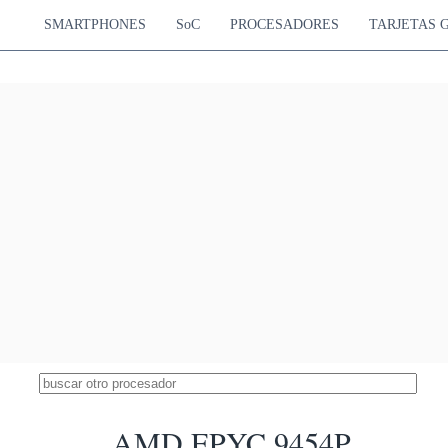
SMARTPHONES
SoC
PROCESADORES
TARJETAS 
AMD EPYC 9454P