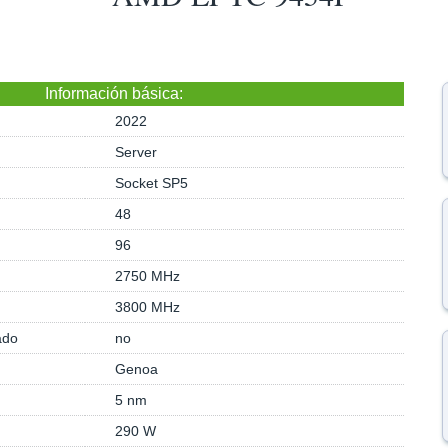
Información básica:
2022
Server
Socket SP5
48
96
2750 MHz
3800 MHz
ado
no
Genoa
5 nm
290 W