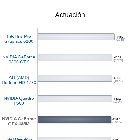
Actuación
Intel Iris Pro
4452
(104%)
Graphics 6200
NVIDIA GeForce
4368
(102%)
9800 GTX
ATI (AMD)
4356
(102%)
Radeon HD 4730
NVIDIA Quadro
4332
(101%)
P500
NVIDIA GeForce
4307
(100%)
GTX 485M
AMD FirePro
4301