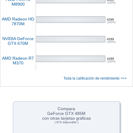
(100%)
M8900
AMD Radeon HD
4296
(100%)
7870M
NVIDIA GeForce
4289
(100%)
GTX 670M
AMD Radeon R7
4289
(100%)
M370
Toda la calificación de rendimiento >>>
Compara
GeForce GTX 485M
con otras tarjetas gráficas
( 874 disponible )