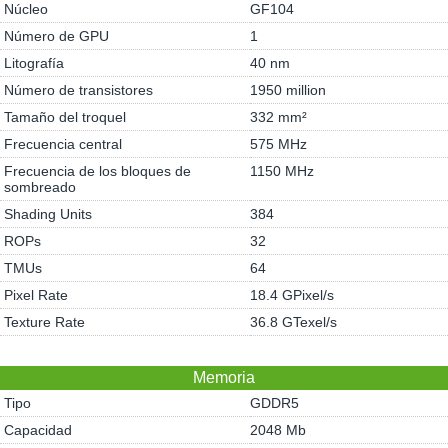
Núcleo
GF104
Número de GPU
1
Litografía
40 nm
Número de transistores
1950 million
Tamaño del troquel
332 mm²
Frecuencia central
575 MHz
Frecuencia de los bloques de
1150 MHz
sombreado
Shading Units
384
ROPs
32
TMUs
64
Pixel Rate
18.4 GPixel/s
Texture Rate
36.8 GTexel/s
Memoria
Tipo
GDDR5
Capacidad
2048 Mb