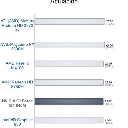
Actuación
ATI (AMD) Mobility
2780
(102%)
Radeon HD 3870
X2
NVIDIA Quadro FX
2773
(101%)
3600M
AMD FirePro
2749
(101%)
M4100
AMD Radeon HD
2749
(101%)
8750M
NVIDIA GeForce
2747
(100%)
GT 640M
Intel HD Graphics
2744
(100%)
630