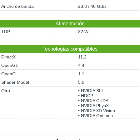
Ancho de banda
28.8 / 40 GB/s
Alimentación
TDP
32 W
Tecnologías compatibles
DirectX
11.2
OpenGL
4.4
OpenCL
1.1
Shader Model
5.0
Otro
• NVIDIA SLI
• HDCP
• NVIDIA CUDA
• NVIDIA PhysX
• NVIDIA 3D Vision
• NVIDIA Optimus