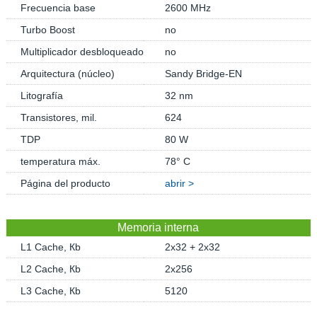
Frecuencia base
2600 MHz
Turbo Boost
no
Multiplicador desbloqueado
no
Arquitectura (núcleo)
Sandy Bridge-EN
Litografía
32 nm
Transistores, mil.
624
TDP
80 W
temperatura máx.
78° C
Página del producto
abrir >
Memoria interna
L1 Cache, Кb
2x32 + 2x32
L2 Cache, Кb
2x256
L3 Cache, Кb
5120