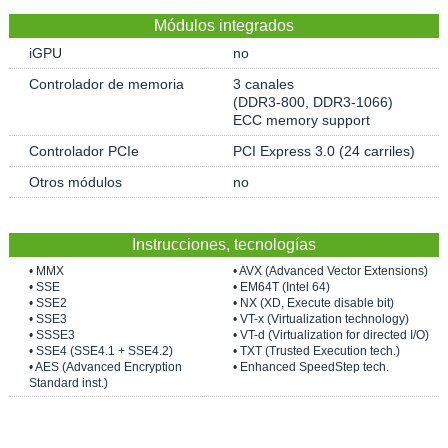
Módulos integrados
iGPU
no
Controlador de memoria
3 canales
(DDR3-800, DDR3-1066)
ECC memory support
Controlador PCIe
PCI Express 3.0 (24 carriles)
Otros módulos
no
Instrucciones, tecnologías
• MMX
• AVX (Advanced Vector Extensions)
• SSE
• EM64T (Intel 64)
• SSE2
• NX (XD, Execute disable bit)
• SSE3
• VT-x (Virtualization technology)
• SSSE3
• VT-d (Virtualization for directed I/O)
• SSE4 (SSE4.1 + SSE4.2)
• TXT (Trusted Execution tech.)
• AES (Advanced Encryption
• Enhanced SpeedStep tech.
Standard inst.)