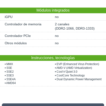
Módulos integrados
iGPU
no
Controlador de memoria
2 canales
(DDR2-1066, DDR3-1333)
Controlador PCIe
no
Otros módulos
no
Instrucciones, tecnologías
• MMX
• EVP (Enhanced Virus Protection)
• SSE
• AMD-V (AMD Virtualization)
• SSE2
• Cool’n’Quiet 3.0
• SSE3
• CoolCore Technology
• SSE4A
• Dual Dynamic Power Management
• AMD64