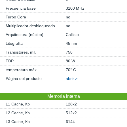
Frecuencia base
3100 MHz
Turbo Core
no
Multiplicador desbloqueado
no
Arquitectura (núcleo)
Callisto
Litografía
45 nm
Transistores, mil.
758
TDP
80 W
temperatura máx.
70° C
Página del producto
abrir >
Memoria interna
L1 Cache, Кb
128x2
L2 Cache, Кb
512x2
L3 Cache, Кb
6144