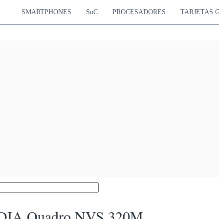
SMARTPHONES
SoC
PROCESADORES
TARJETAS 
DIA Quadro NVS 320M