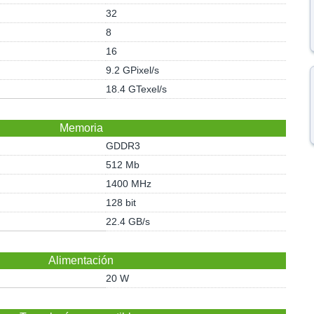
32
8
16
9.2 GPixel/s
18.4 GTexel/s
Memoria
GDDR3
512 Mb
1400 MHz
128 bit
22.4 GB/s
Alimentación
20 W