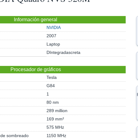
Información general
NVIDIA
2007
Laptop
DIntegradascreta
Procesador de gráficos
Tesla
G84
1
80 nm
289 million
169 mm²
575 MHz
s de sombreado
1150 MHz