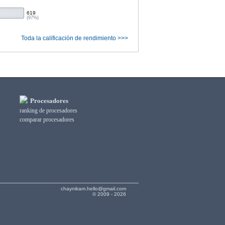
619
(97%)
Toda la calificación de rendimiento >>>
Procesadores
ranking de procesadores
comparar procesadores
chaynikam.hello@gmail.com
© 2009 - 2026