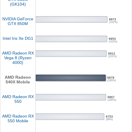
(GK104)
NVIDIA GeForce
6973
(102%)
GTX 850M
Intel Iris Xe DG1
6953
(102%)
AMD Radeon RX
6912
(101%)
Vega 8 (Ryzen
4000)
AMD Radeon
6879
(100%)
540X Mobile
AMD Radeon RX
6867
(100%)
550
AMD Radeon RX
6753
(99%)
550 Mobile