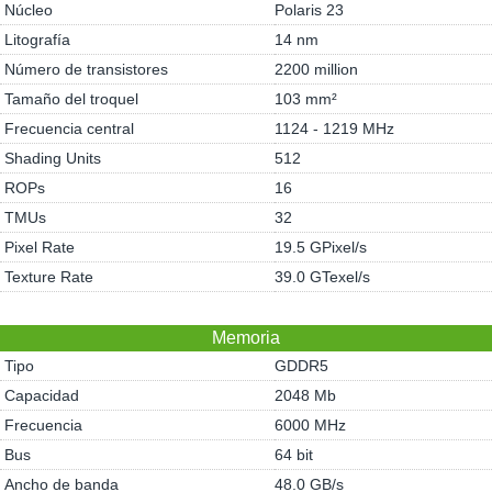
Núcleo
Polaris 23
Litografía
14 nm
Número de transistores
2200 million
Tamaño del troquel
103 mm²
Frecuencia central
1124 - 1219 MHz
Shading Units
512
ROPs
16
TMUs
32
Pixel Rate
19.5 GPixel/s
Texture Rate
39.0 GTexel/s
Memoria
Tipo
GDDR5
Capacidad
2048 Mb
Frecuencia
6000 MHz
Bus
64 bit
Ancho de banda
48.0 GB/s