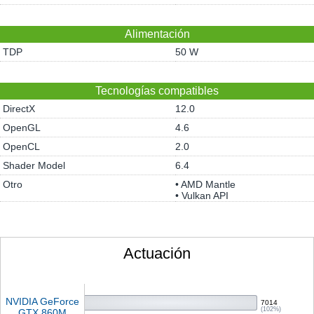
Alimentación
TDP
50 W
Tecnologías compatibles
DirectX
12.0
OpenGL
4.6
OpenCL
2.0
Shader Model
6.4
Otro
• AMD Mantle
• Vulkan API
Actuación
NVIDIA GeForce
7014
(102%)
GTX 860M