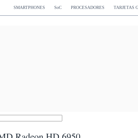
SMARTPHONES
SoC
PROCESADORES
TARJETAS 
MD Radeon HD 6950