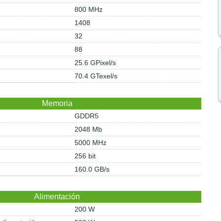
800 MHz
1408
32
88
25.6 GPixel/s
70.4 GTexel/s
Memoria
GDDR5
2048 Mb
5000 MHz
256 bit
160.0 GB/s
Alimentación
200 W