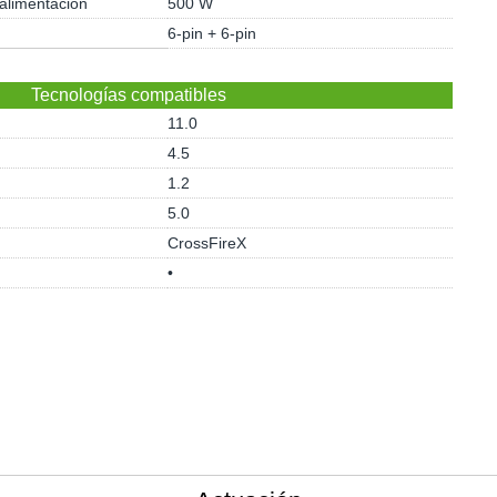
 alimentación
500 W
6-pin + 6-pin
Tecnologías compatibles
11.0
4.5
1.2
5.0
CrossFireX
•