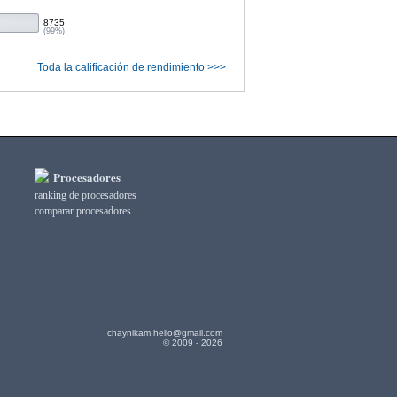
8735
(99%)
Toda la calificación de rendimiento >>>
Procesadores
ranking de procesadores
comparar procesadores
chaynikam.hello@gmail.com
© 2009 - 2026